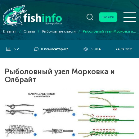
Войти
Главная
/
Статьи
/
Рыболовные снасти
/
Рыболовный узел Морковка и Олбрайт
3.2
0
комментариев
5 304
24.09.2021
Рыболовный узел Морковка и
Олбрайт