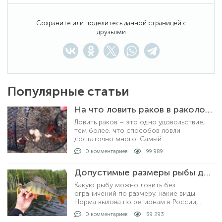
Сохраните или поделитесь данной страницей с
друзьями
Популярные статьи
На что ловить раков в раколовке
Ловить раков – это одно удовольствие,
тем более, что способов ловли
достаточно много. Самый
распространенный и уловистый способ –
0 комментариев
99 989
это ловля раколовками. Хотя, ловить
раков можно просто рукам
Допустимые размеры рыбы для вылова по регионам
Какую рыбу можно ловить без
ограничений по размеру, какие виды.
Норма вылова по регионам в России,
допустимые размеры рыбы для
0 комментариев
89 293
любительской рыбалки. За что могут