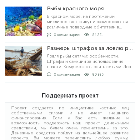
выписать штрафы и как рыбачить не
Рыбы красного моря
нарушая закон.
В красном море, на протяжении
миллионов лет живут и размножаются
различные подводные обитатели в
большом количестве. На сегодняшний
0 комментариев
84 261
день известно о полутора тысячах видов
рыб, которые описан
Размеры штрафов за ловлю рыбы сетями
Ловля рыбы сетями: особенности.
Штрафы и санкции за использование
снасти. Кому можно ловить сетями. Ловля
рыбы с берега и на лодке: как проходит
0 комментариев
80 996
процедура. Получение лицензии: кто
выдает и какие условия получения.
Поддержать проект
Проект создается по инициативе частных лиц
собственными силами и не имеет внешнего
финансирования. Если у Вас есть желание и
возможность поддержать наш проект денежными
средствами, мы будем очень признательны за это.
Денежные средства пойдут на дальнейшее развитие
проекта. Вы можете перечислить любую сумму,