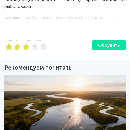
рыболовами.
Источник: https://fishingday.org/rybolovnyj-uzel-morkovka-i-olbrajt/
оценили более
2
раза
Обсудить
Рекомендуем почитать