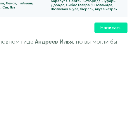
Барабуля,
Сарган,
Ставрида,
Луфарь,
 прочее. Каталог
ка,
Ленок,
Таймень,
Дорадо,
Сибас (лаврак),
Пеламида,
рыбалки.
с,
Сиг,
Язь
Шелковая акула,
Форель,
Акула катран
Написать
оловном гиде
Андреев Илья
, но вы могли бы