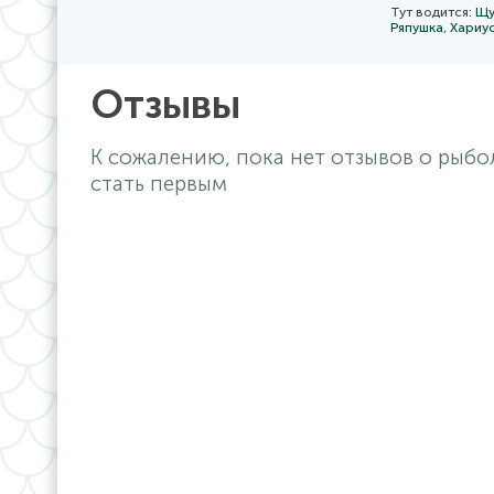
размещения и
Тут водится:
Щу
предложений 
Ряпушка,
Хариу
Отзывы
К сожалению, пока нет отзывов о рыб
стать первым