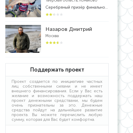
Тверская область, Конаково
Серебряный призёр финального этапа ПАЛ. Обладатель кубка Москвы по ловле спиннингом с лодок . Чемпион Тверской области по спиннингу с лодок .Бронзовый призер кубка России по ловле спиннингом с лодок 2021 года.Действующий рыболов -спортсмен. Призер и победитель многих фестивалей и турниров по рыболовному спорту.
Назаров Дмитрий
Москва
Поддержать проект
Проект создается по инициативе частных
лиц собственными силами и не имеет
внешнего финансирования. Если у Вас есть
желание и возможность поддержать наш
проект денежными средствами, мы будем
очень признательны за это. Денежные
средства пойдут на дальнейшее развитие
проекта. Вы можете перечислить любую
сумму, которая для Вас будет комфортна.