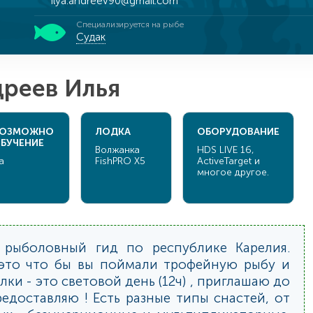
ilya.andreev90@gmail.com
Специализируется на рыбе
Судак
дреев Илья
ОЗМОЖНО
ЛОДКА
ОБОРУДОВАНИЕ
БУЧЕНИЕ
Волжанка
HDS LIVE 16,
а
FishPRO X5
ActiveTarget и
многое другое.
 рыболовный гид по республике Карелия.
 это что бы вы поймали трофейную рыбу и
ки - это световой день (12ч) , приглашаю до
редоставляю ! Есть разные типы снастей, от