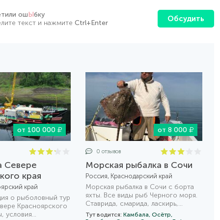
етили ош
Ы
бку
Обсудить
лите текст и нажмите
Ctrl+Enter
от 100 000
от 8 000
0 отзывов
а Севере
Морская рыбалка в Сочи
кого края
Россия, Краснодарский край
Морская рыбалка в Сочи с борта
оярский край
яхты. Все виды рыб Черного моря.
ия о рыболовный тур
Ставрида, смарида, ласкирь,
евере Красноярского
катран.
ы, условия
Тут водится:
Камбала,
Осётр,