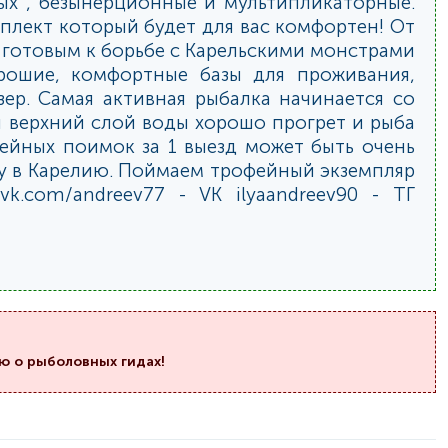
ых , безынерционные и мультипликаторные.
плект который будет для вас комфортен! От
ь готовым к борьбе с Карельскими монстрами
ошие, комфортные базы для проживания,
ер. Самая активная рыбалка начинается со
я верхний слой воды хорошо прогрет и рыба
фейных поимок за 1 выезд может быть очень
у в Карелию. Поймаем трофейный экземпляр
vk.com/andreev77 - VK ilyaandreev90 - ТГ
ю о рыболовных гидах!