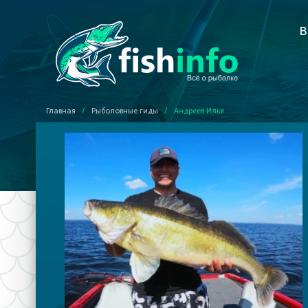
В
Главная
/
Рыболовные гиды
/
Андреев Илья