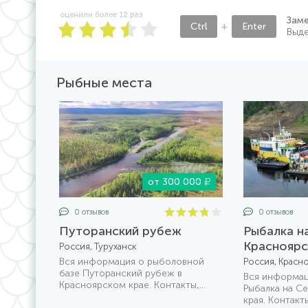
оценили более
12
раз
Зам
Ctrl
+
Enter
Выде
Рыбные места
от 300 000
0 отзывов
0 отзывов
Путоранский рубеж
Рыбалка н
Красноярс
Россия, Туруханск
Вся информация о рыболовной
Россия, Красн
базе Путоранский рубеж в
Вся информац
Красноярском крае. Контакты,
Рыбалка на С
условия размещения и прочее
края. Контакт