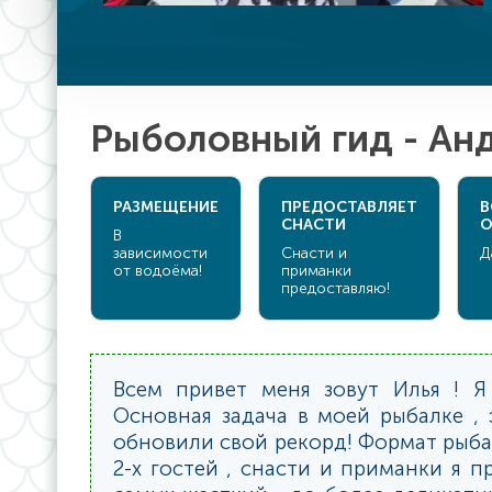
Рыболовный гид - Ан
РАЗМЕЩЕНИЕ
ПРЕДОСТАВЛЯЕТ
В
СНАСТИ
О
В
зависимости
Снасти и
Д
от водоёма!
приманки
предоставляю!
Всем привет меня зовут Илья ! Я
Основная задача в моей рыбалке ,
обновили свой рекорд! Формат рыбал
2-х гостей , снасти и приманки я п