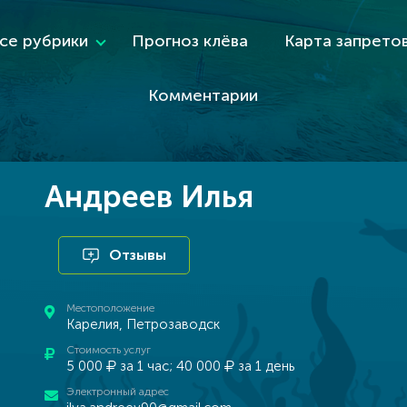
се рубрики
Прогноз клёва
Карта запрето
Комментарии
Андреев Илья
Отзывы
Местоположение
Карелия, Петрозаводск
Стоимость услуг
5 000
за 1 час; 40 000
за 1 день
Электронный адрес