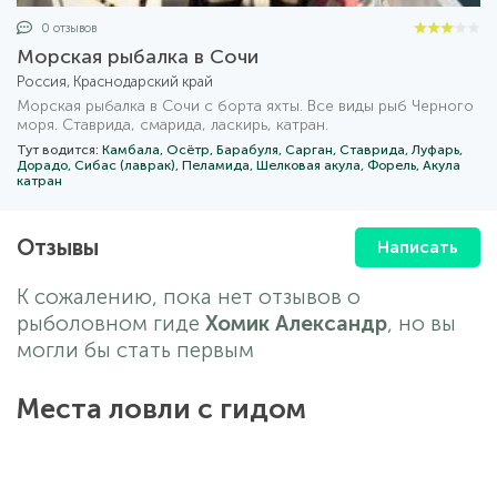
0 отзывов
Морская рыбалка в Сочи
Россия, Краснодарский край
Морская рыбалка в Сочи с борта яхты. Все виды рыб Черного
моря. Ставрида, смарида, ласкирь, катран.
Тут водится:
Камбала,
Осётр,
Барабуля,
Сарган,
Ставрида,
Луфарь,
Дорадо,
Сибас (лаврак),
Пеламида,
Шелковая акула,
Форель,
Акула
катран
Отзывы
Написать
К сожалению, пока нет отзывов о
рыболовном гиде
Хомик Александр
, но вы
могли бы стать первым
Места ловли с гидом