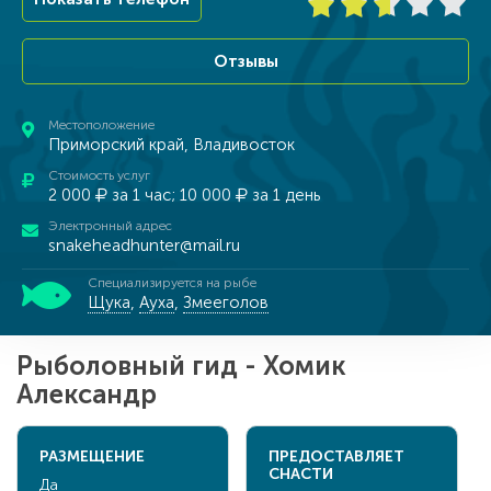
Отзывы
Местоположение
Приморский край, Владивосток
Стоимость услуг
2 000
за 1 час; 10 000
за 1 день
Электронный адрес
snakeheadhunter@mail.ru
Специализируется на рыбе
Щука
,
Ауха
,
Змееголов
Рыболовный гид - Хомик
Александр
РАЗМЕЩЕНИЕ
ПРЕДОСТАВЛЯЕТ
СНАСТИ
Да