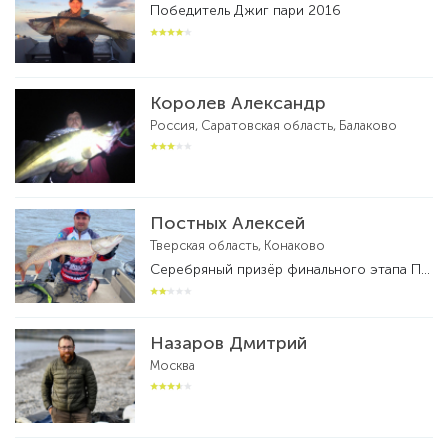
Победитель Джиг пари 2016
Королев Александр
Россия, Саратовская область, Балаково
Постных Алексей
Тверская область, Конаково
Серебряный призёр финального этапа ПАЛ. Обладатель кубка Москвы по ловле спиннингом с лодок . Чемпион Тверской области по спиннингу с лодок .Бронзовый призер кубка России по ловле спиннингом с лодок 2021 года.Действующий рыболов -спортсмен. Призер и победитель многих фестивалей и турниров по рыболовному спорту.
Назаров Дмитрий
Москва