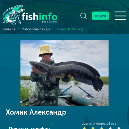
Войти
Главная
/
Рыболовные гиды
/
Хомик Александр
Хомик Александр
оценили более
14
раз
Показать телефон