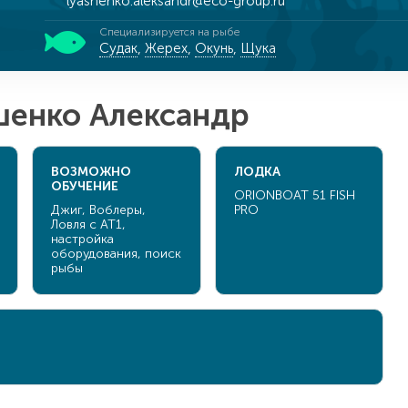
lyashenko.aleksandr@eco-group.ru
Специализируется на рыбе
Судак
,
Жерех
,
Окунь
,
Щука
шенко Александр
ВОЗМОЖНО
ЛОДКА
ОБУЧЕНИЕ
ORIONBOAT 51 FISH
Джиг, Воблеры,
PRO
Ловля c AT1,
настройка
оборудования, поиск
рыбы