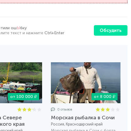
етили ош
Ы
бку
Обсудить
лите текст и нажмите
Ctrl+Enter
от 100 000
от 8 000
0 отзывов
а Севере
Морская рыбалка в Сочи
кого края
Россия, Краснодарский край
Морская рыбалка в Сочи с борта
оярский край