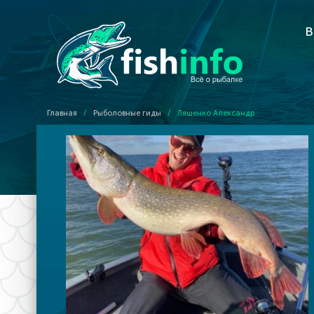
В
Главная
/
Рыболовные гиды
/
Ляшенко Александр