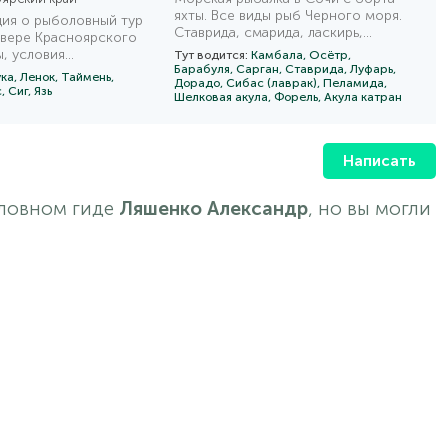
яхты. Все виды рыб Черного моря.
ия о рыболовный тур
Ставрида, смарида, ласкирь,
евере Красноярского
катран.
ы, условия
Тут водится:
Камбала,
Осётр,
Барабуля,
Сарган,
Ставрида,
Луфарь,
 прочее. Каталог
ка,
Ленок,
Таймень,
Дорадо,
Сибас (лаврак),
Пеламида,
рыбалки.
с,
Сиг,
Язь
Шелковая акула,
Форель,
Акула катран
Написать
оловном гиде
Ляшенко Александр
, но вы могли