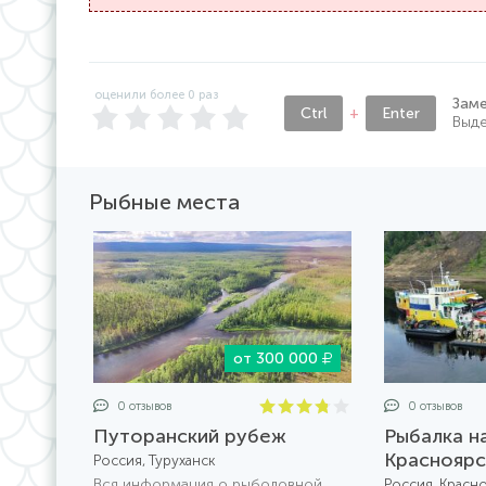
оценили более
0
раз
Зам
Ctrl
+
Enter
Выде
Рыбные места
от 300 000
0 отзывов
0 отзывов
Путоранский рубеж
Рыбалка н
Красноярс
Россия, Туруханск
Вся информация о рыболовной
Россия, Красн