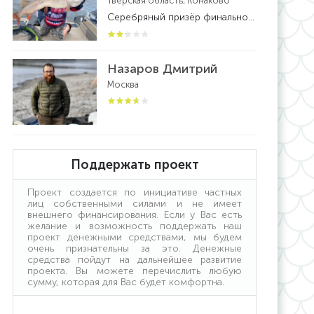
Тверская область, Конаково
Серебряный призёр финального этапа ПАЛ. Обладатель кубка Москвы по ловле спиннингом с лодок . Чемпион Тверской области по спиннингу с лодок .Бронзовый призер кубка России по ловле спиннингом с лодок 2021 года.Действующий рыболов -спортсмен. Призер и победитель многих фестивалей и турниров по рыболовному спорту.
Назаров Дмитрий
Москва
Поддержать проект
Проект создается по инициативе частных
лиц собственными силами и не имеет
внешнего финансирования. Если у Вас есть
желание и возможность поддержать наш
проект денежными средствами, мы будем
очень признательны за это. Денежные
средства пойдут на дальнейшее развитие
проекта. Вы можете перечислить любую
сумму, которая для Вас будет комфортна.