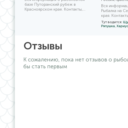
базе Путоранский рубеж в
Вся информац
Красноярском крае. Контакты,
Рыбалка на С
условия размещения и прочее
края. Контакт
размещения и
Тут водится:
Щу
предложений 
Ряпушка,
Хариу
Отзывы
К сожалению, пока нет отзывов о рыб
бы стать первым