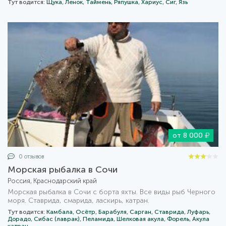
Тут водится:
Щука,
Ленок,
Таймень,
Ряпушка,
Хариус,
Сиг,
Язь
от 8 000
0 отзывов
Морская рыбалка в Сочи
Россия, Краснодарский край
Морская рыбалка в Сочи с борта яхты. Все виды рыб Черного
моря. Ставрида, смарида, ласкирь, катран.
Тут водится:
Камбала,
Осётр,
Барабуля,
Сарган,
Ставрида,
Луфарь,
Дорадо,
Сибас (лаврак),
Пеламида,
Шелковая акула,
Форель,
Акула
катран