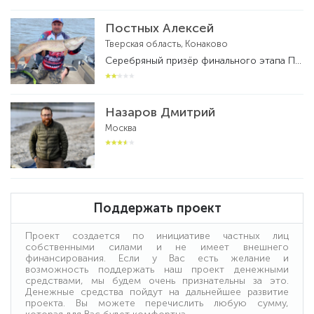
Постных Алексей
Тверская область, Конаково
Серебряный призёр финального этапа ПАЛ. Обладатель кубка Москвы по ловле спиннингом с лодок . Чемпион Тверской области по спиннингу с лодок .Бронзовый призер кубка России по ловле спиннингом с лодок 2021 года.Действующий рыболов -спортсмен. Призер и победитель многих фестивалей и турниров по рыболовному спорту.
Назаров Дмитрий
Москва
Поддержать проект
Проект создается по инициативе частных лиц
собственными силами и не имеет внешнего
финансирования. Если у Вас есть желание и
возможность поддержать наш проект денежными
средствами, мы будем очень признательны за это.
Денежные средства пойдут на дальнейшее развитие
проекта. Вы можете перечислить любую сумму,