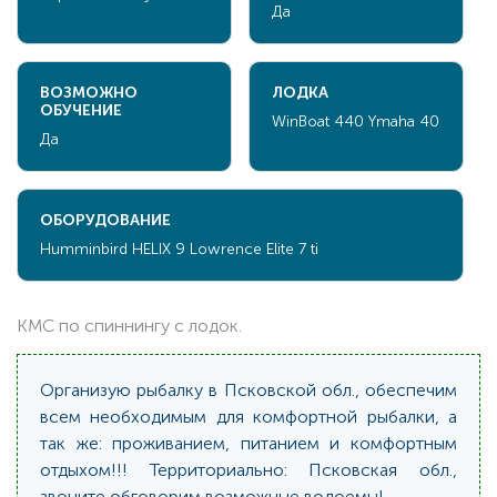
Да
ВОЗМОЖНО
ЛОДКА
ОБУЧЕНИЕ
WinBoat 440 Ymaha 40
Да
ОБОРУДОВАНИЕ
Humminbird HELIX 9 Lowrence Elite 7 ti
КМС по спиннингу с лодок.
Организую рыбалку в Псковской обл., обеспечим
всем необходимым для комфортной рыбалки, а
так же: проживанием, питанием и комфортным
отдыхом!!! Территориально: Псковская обл.,
звоните обговорим возможные водоемы!