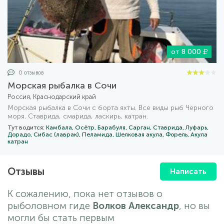
от 8 000
0 отзывов
Морская рыбалка в Сочи
Россия, Краснодарский край
Морская рыбалка в Сочи с борта яхты. Все виды рыб Черного
моря. Ставрида, смарида, ласкирь, катран.
Тут водится:
Камбала,
Осётр,
Барабуля,
Сарган,
Ставрида,
Луфарь,
Дорадо,
Сибас (лаврак),
Пеламида,
Шелковая акула,
Форель,
Акула
катран
Отзывы
Написать
К сожалению, пока нет отзывов о
рыболовном гиде
Волков Александр
, но вы
могли бы стать первым