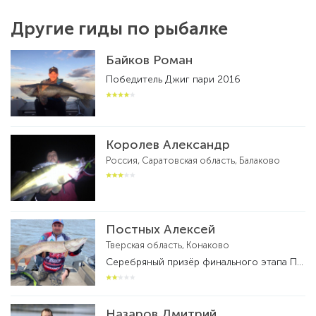
Другие гиды по рыбалке
Байков Роман
Победитель Джиг пари 2016
Королев Александр
Россия, Саратовская область, Балаково
Постных Алексей
Тверская область, Конаково
Серебряный призёр финального этапа ПАЛ. Обладатель кубка Москвы по ловле спиннингом с лодок . Чемпион Тверской области по спиннингу с лодок .Бронзовый призер кубка России по ловле спиннингом с лодок 2021 года.Действующий рыболов -спортсмен. Призер и победитель многих фестивалей и турниров по рыболовному спорту.
Назаров Дмитрий