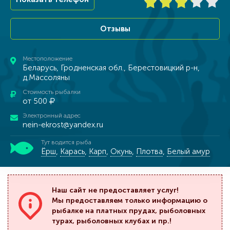
Отзывы
Местоположение
Беларусь, Гродненская обл., Берестовицкий р-н,
д.Массоляны
Стоимость рыбалки
от 500
Электронный адрес
nein-ekrost@yandex.ru
Тут водится рыба
Ёрш
,
Карась
,
Карп
,
Окунь
,
Плотва
,
Белый амур
Наш сайт не предоставляет услуг!
Мы предоставляем только информацию о
рыбалке на платных прудах, рыболовных
турах, рыболовных клубах и пр.!