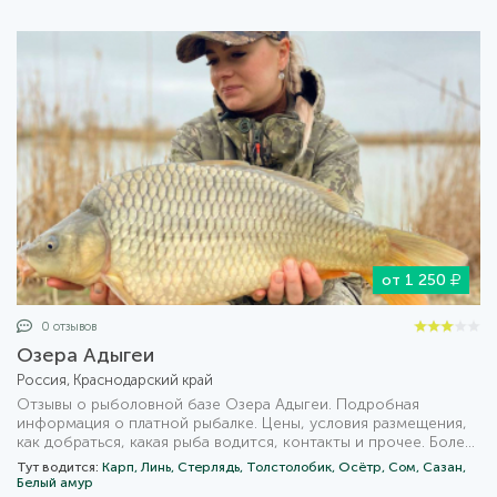
от 1 250
0 отзывов
Озера Адыгеи
Россия, Краснодарский край
Отзывы о рыболовной базе Озера Адыгеи. Подробная
информация о платной рыбалке. Цены, условия размещения,
как добраться, какая рыба водится, контакты и прочее. Более
1000 похожих предложений рыбалки на карте с удобным
Тут водится:
Карп,
Линь,
Стерлядь,
Толстолобик,
Осётр,
Сом,
Сазан,
фильтром для поиска.
Белый амур