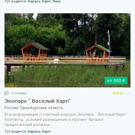
Тут водится:
Карась,
Карп,
Линь
от 300
0 отзывов
Экопарк " Веселый Карп"
Россия, Оренбургская область
Вся информация о платный водоем Экопарк " Веселый Карп".
Контакты, условия размещения и прочее. Каталог
предложений рыбалки .
Тут водится:
Карась,
Карп