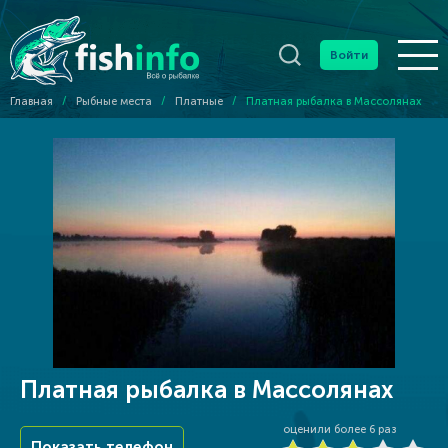
Войти
Главная
/
Рыбные места
/
Платные
/
Платная рыбалка в Массолянах
Платная рыбалка в Массолянах
оценили более
6
раз
Показать телефон