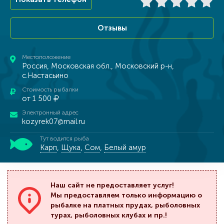
Отзывы
Местоположение
Россия, Московская обл., Московский р-н,
с.Настасьино
Стоимость рыбалки
от 1 500
Электронный адрес
kozyrek07@mail.ru
Тут водится рыба
Карп
,
Щука
,
Сом
,
Белый амур
Наш сайт не предоставляет услуг!
Мы предоставляем только информацию о
рыбалке на платных прудах, рыболовных
турах, рыболовных клубах и пр.!