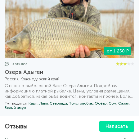
от 1 250
0 отзывов
Озера Адыгеи
Россия, Краснодарский край
Отзывы о рыболовной базе Озера Адыгеи. Подробная
информация о платной рыбалке. Цены, условия размещения,
как добраться, какая рыба водится, контакты и прочее. Более
1000 похожих предложений рыбалки на карте с удобным
Тут водится:
Карп,
Линь,
Стерлядь,
Толстолобик,
Осётр,
Сом,
Сазан,
фильтром для поиска.
Белый амур
Отзывы
Написать