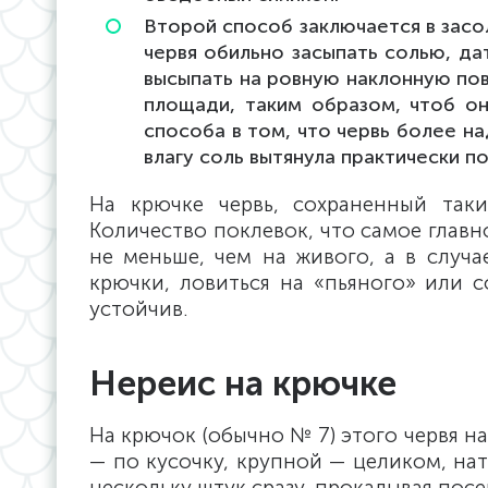
Второй способ заключается в засо
червя обильно засыпать солью, да
высыпать на ровную наклонную пов
площади, таким образом, чтоб он
способа в том, что червь более на
влагу соль вытянула практически п
На крючке червь, сохраненный таки
Количество поклевок, что самое главн
не меньше, чем на живого, а в случа
крючки, ловиться на «пьяного» или с
устойчив.
Нереис на крючке
На крючок (обычно № 7) этого червя н
— по кусочку, крупной — целиком, нат
нескольку штук сразу, прокалывая посе