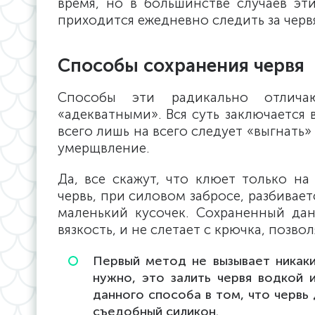
время, но в большинстве случаев эт
приходится ежедневно следить за черв
Способы сохранения червя
Способы эти радикально отлича
«адекватными». Вся суть заключается 
всего лишь на всего следует «выгнать»
умерщвление.
Да, все скажут, что клюет только на
червь, при силовом забросе, разбиваетс
маленький кусочек. Сохраненный да
вязкость, и не слетает с крючка, позв
Первый метод не вызывает никаки
нужно, это залить червя водкой 
данного способа в том, что червь
съедобный силикон.