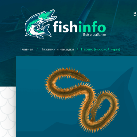
В
Главная
/
Наживки и насадки
/
Нереис (морской червь)