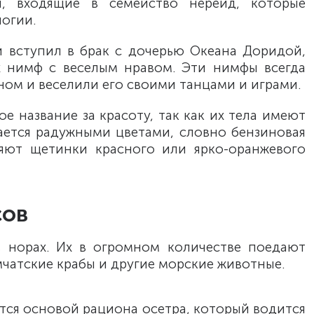
, входящие в семейство нереид, которые
логии.
й вступил в брак с дочерью Океана Доридой,
х нимф с веселым нравом. Эти нимфы всегда
ном и веселили его своими танцами и играми.
ое название за красоту, так как их тела имеют
ается радужными цветами, словно бензиновая
ляют щетинки красного или ярко-оранжевого
сов
 норах. Их в огромном количестве поедают
чатские крабы и другие морские животные.
тся основой рациона осетра, который водится