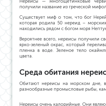
Нереисы — многощетинковые черви
получили название из греческой мифо
Существует миф о том, что бог Нере
которая родила 50 нереид – морски
находились рядом с богом моря Непту
Вероятнее всего, нереисы получили св
ярко-зеленый окрас, который перелив
пленка в воде. Зеленое тело окайм
цвета.
Среда обитания нереи
Обитают нереисы на морском дне, в
разнообразные промысловые рыбы, кам
Нереисы очень калорийные. Они являю