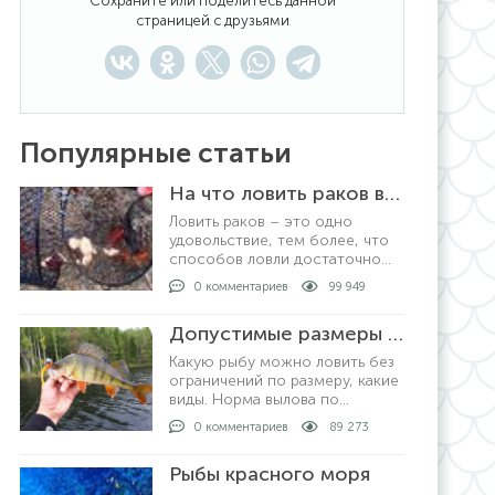
Сохраните или поделитесь данной
страницей с друзьями
Популярные статьи
На что ловить раков в раколовке
Ловить раков – это одно
удовольствие, тем более, что
способов ловли достаточно
много. Самый
0 комментариев
99 949
распространенный и уловистый
способ – это ловля
Допустимые размеры рыбы для вылова по регионам
раколовками. Хотя, ловить
раков можно просто рукам
Какую рыбу можно ловить без
ограничений по размеру, какие
виды. Норма вылова по
регионам в России,
0 комментариев
89 273
допустимые размеры рыбы для
любительской рыбалки. За что
Рыбы красного моря
могут выписать штрафы и как
рыбачить не нарушая закон.