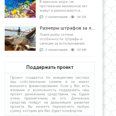
В красном море, на
протяжении миллионов лет
живут и размножаются
различные подводные
0 комментариев
84 218
обитатели в большом
количестве. На сегодняшний
Размеры штрафов за ловлю рыбы сетями
день известно о полутора
тысячах видов рыб, которые
Ловля рыбы сетями:
описан
особенности. Штрафы и
санкции за использование
снасти. Кому можно ловить
0 комментариев
80 969
сетями. Ловля рыбы с берега и
на лодке: как проходит
процедура. Получение
лицензии: кто выдает и какие
Поддержать проект
условия получения.
Проект создается по инициативе частных
лиц собственными силами и не имеет
внешнего финансирования. Если у Вас есть
желание и возможность поддержать наш
проект денежными средствами, мы будем
очень признательны за это. Денежные
средства пойдут на дальнейшее развитие
проекта. Вы можете перечислить любую
сумму, которая для Вас будет комфортна.