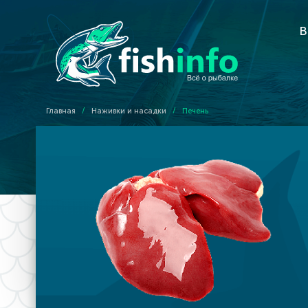
В
Главная
/
Наживки и насадки
/
Печень