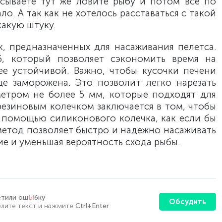
асываете тут же ловите рыбу и потом все по
ло. А так как не хотелось расставаться с такой
какую штуку.
, предназначенных для насаживания пелетса.
, который позволяет сэкономить время на
ее устойчивой. Важно, чтобы кусочки печени
ще заморожена. Это позволит легко нарезать
етром не более 5 мм, которые подходят для
резиновым колечком заключается в том, чтобы
с помощью силиконового колечка, как если бы
метод позволяет быстро и надежно насаживать
ие и уменьшая вероятность схода рыбы.
етили ош
Ы
бку
Обсудить
лите текст и нажмите
Ctrl+Enter