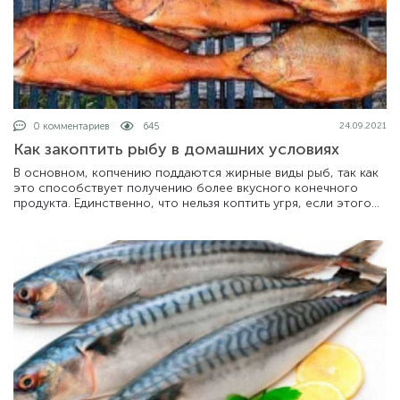
0 комментариев
645
24.09.2021
Как закоптить рыбу в домашних условиях
В основном, копчению поддаются жирные виды рыб, так как
это способствует получению более вкусного конечного
продукта. Единственно, что нельзя коптить угря, если этого
не приходилось делать ни разу, так как не правильный подход
может сделать этот продукт опасным для человека.