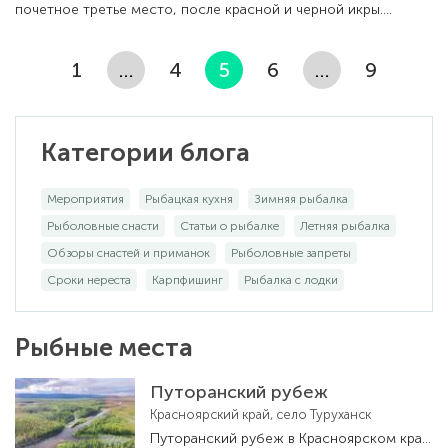
почетное третье место, после красной и черной икры.
Считается диетическим продуктом и
1
…
4
5
6
…
9
Категории блога
Мероприятия
Рыбацкая кухня
Зимняя рыбалка
Рыболовные снасти
Статьи о рыбалке
Летняя рыбалка
Обзоры снастей и приманок
Рыболовные запреты
Сроки нереста
Карпфишинг
Рыбалка с лодки
Рыбные места
Путоранский рубеж
Красноярский край, село Туруханск
Путоранский рубеж в Красноярском крае - рыболовная база