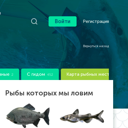
в
Войти
Регистрация
Вернуться назад
вные
С гидом
Карта рыбных мест
2
452
Рыбы которых мы ловим