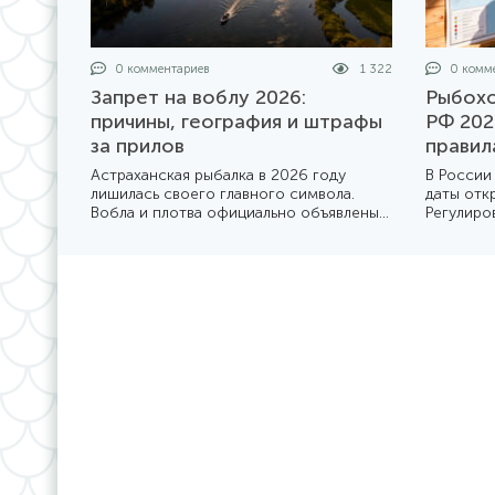
0 комментариев
1 322
0 комме
Запрет на воблу 2026:
Рыбохо
причины, география и штрафы
РФ 202
за прилов
правил
Астраханская рыбалка в 2026 году
В России
лишилась своего главного символа.
даты отк
Вобла и плотва официально объявлены
Регулиро
«неприкосновенными» до конца года.
рыбохозя
Мы разбираемся в деталях жесткого
из котор
приказа Минсельхоза №1414 и его
Мы подго
последствиях для туристов и местных
того, как
жителей.
году.