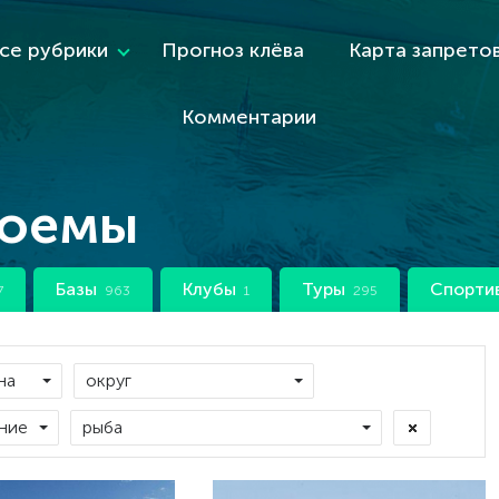
се рубрики
Прогноз клёва
Карта запрето
Комментарии
доемы
Базы
Клубы
Туры
Спорти
7
963
1
295