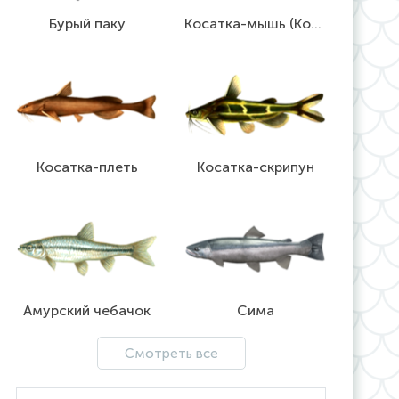
Бурый паку
Косатка-мышь (Косатка-крошка)
Косатка-плеть
Косатка-скрипун
Амурский чебачок
Сима
Смотреть все