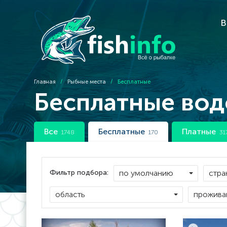
В
Главная
/
Рыбные места
/
Бесплатные
Бесплатные во
Все
Бесплатные
Платные
1748
170
31
Фильтр подбора: