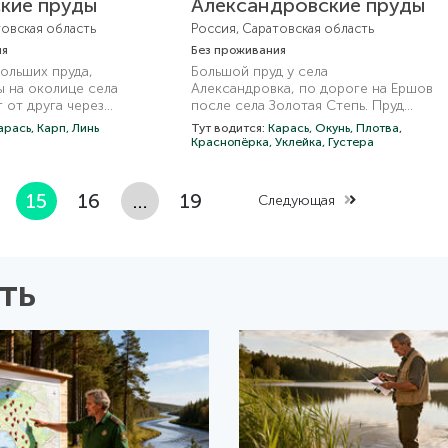
кие пруды
Александровские пруды
товская область
Россия, Саратовская область
ия
Без проживания
ольших пруда,
Большой пруд у села
 на околице села
Александровка, по дороге на Ершов
 от друга через
после села Золотая Степь. Пруд
лотину с переливной
относится к руслу речки Нахой,
арась,
Карп,
Линь
Тут водится:
Карась,
Окунь,
Плотва,
г чистый, практически
плотинами разделяет на три пруда,
Краснопёрка,
Уклейка,
Густера
 и кустов, небольшие
меньший и ближайший к селу даже
плотине, по которой
называется Карасевый пруд, второй
вигаться только
собственно и называется
15
16
…
19
Следующая
Александровский или
Розенбергский, третий самый
дальний от села Лебедёвский пруд.
ть