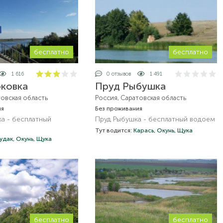
бесплатно
бесплатно
1 616
0 отзывов
1 491
юковка
Пруд Рыбушка
товская область
Россия, Саратовская область
ия
Без проживания
ка - бесплатный
Пруд Рыбушка - бесплатный водоем
Тут водится:
Карась,
Окунь,
Щука
удак,
Окунь,
Щука
бесплатно
бесплатно