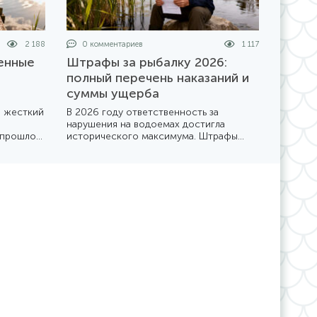
2 188
0 комментариев
1 117
енные
Штрафы за рыбалку 2026:
й
полный перечень наказаний и
суммы ущерба
я жесткий
В 2026 году ответственность за
нарушения на водоемах достигла
 прошлое
исторического максимума. Штрафы
рючковые
удвоились, а контроль со стороны
бный
рыбоохраны и полиции стал
 брать с
повсеместным. Разбираемся, во
ставить
сколько может обойтись «безобидное»
нарушение правил.