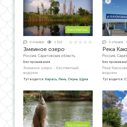
бесплатно
0 отзывов
1 210
0 отзывов
Змеиное озеро
Река Ка
Россия, Саратовская область
Россия, Сара
Без проживания
Без проживан
Змеиное озеро - бесплатный
Река Каюков
водоем
водоем
Тут водится:
Карась,
Линь,
Окунь,
Щука
Тут водится:
С
бесплатно