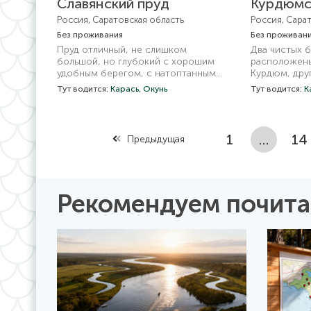
Славянский пруд
Курдюмс
Россия, Саратовская область
Россия, Сара
Без проживания
Без проживан
Пруд отличный, не слишком
Два чистых б
большой, но глубокий с хорошим
расположены
удобным берегом, с натоптанными
Курдюм, друг
местами для рыбалки. Раньше был
небольшую п
Тут водится:
Карась,
Окунь
Тут водится:
К
платным. Сейчас от тех времен
трубой. Бере
остались сарайчик и другие хоз
без деревьев
постройки в полуразрушенном
заросли по 
виде. С рыбой тоже по словам
можно перед
1
…
14
Предыдущая
рыбаков беда, был замор и теперь
пешком.
здесь клюет в основном окунь и
мелкий карась.
Рекомендуем почита