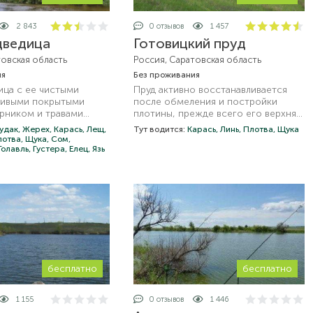
2 843
0 отзывов
1 457
дведица
Готовицкий пруд
товская область
Россия, Саратовская область
ия
Без проживания
ица с ее чистыми
Пруд активно восстанавливается
сивыми покрытыми
после обмеления и постройки
арником и травами
плотины, прежде всего его верхняя
 сих пор служит
часть до дамбы, но и высохшая
удак,
Жерех,
Карась,
Лещ,
Тут водится:
Карась,
Линь,
Плотва,
Щука
м здесь людям и
ранее чаша пруда заполняется и там
лотва,
Щука,
Сом,
 туристам: как
появилась рыба.
Голавль,
Густера,
Елец,
Язь
место отдыха и
бесплатно
бесплатно
1 155
0 отзывов
1 446