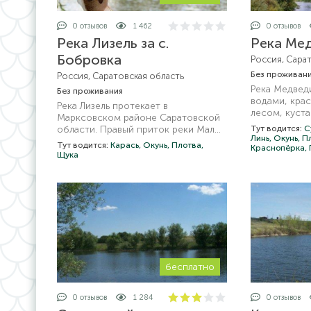
0 отзывов
1 462
0 отзывов
Река Лизель за с.
Река Ме
Бобровка
Россия, Сара
Без проживан
Россия, Саратовская область
Река Медвед
Без проживания
водами, кра
Река Лизель протекает в
лесом, куст
Марксовском районе Саратовской
берегами до
области. Правый приток реки Малый
Тут водится:
С
проживающи
Линь,
Окунь,
П
Караман. Протяженность 28 км. В
Тут водится:
Карась,
Окунь,
Плотва,
приезжающим
Краснопёрка,
первую очередь, река будет
Щука
прекрасное 
интересная для ловли рыбы. Карасик
рыбалки.
тут присутствует постоянно. Другая
рыба: сорога, окунь, плотва.
Спиннингистов порадует щука (она
здесь почему-то всегда особо
голодная).
бесплатно
0 отзывов
1 284
0 отзывов