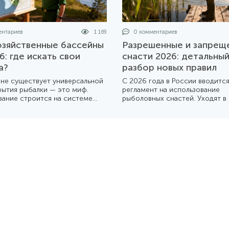
нтариев
1 169
0 комментариев
зяйственные бассейны
Разрешенные и запрещ
6: где искать свои
снасти 2026: детальны
а?
разбор новых правил
 не существует универсальной
С 2026 года в России вводитс
рытия рыбалки — это миф.
регламент на использование
вание строится на системе
рыболовных снастей. Уходят в
йственных бассейнов, каждый
мощные «самодуры» и многок
ых живет по своему календарю.
донки. Мы подготовили подро
товили подробный разбор
обзор того, что теперь можно
 устроена эта система в 2026
собой на берег, а что лучше о
дома.