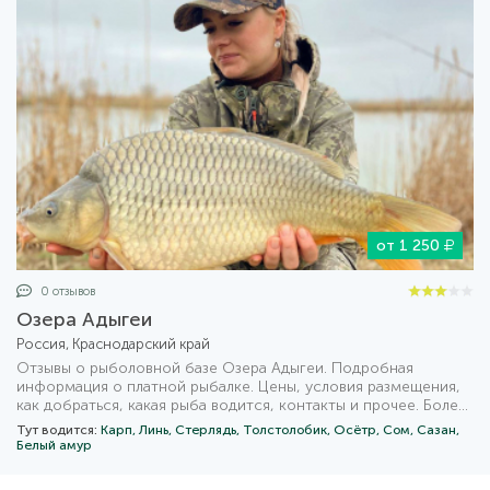
от 1 250
0 отзывов
Озера Адыгеи
Россия, Краснодарский край
Отзывы о рыболовной базе Озера Адыгеи. Подробная
информация о платной рыбалке. Цены, условия размещения,
как добраться, какая рыба водится, контакты и прочее. Более
1000 похожих предложений рыбалки на карте с удобным
Тут водится:
Карп,
Линь,
Стерлядь,
Толстолобик,
Осётр,
Сом,
Сазан,
фильтром для поиска.
Белый амур