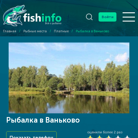
Войти
Главная
/
Рыбные места
/
Платные
/
Рыбалка в Ваньково
Рыбалка в Ваньково
оценили более
2
раз
Показать телефон