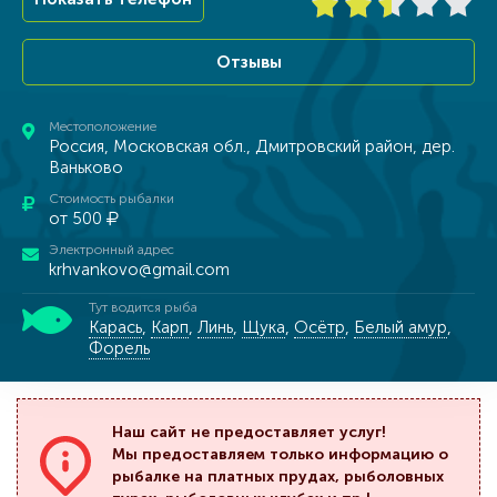
Отзывы
Местоположение
Россия, Московская обл., Дмитровский район, дер.
Ваньково
Стоимость рыбалки
от 500
Электронный адрес
krhvankovo@gmail.com
Тут водится рыба
Карась
,
Карп
,
Линь
,
Щука
,
Осётр
,
Белый амур
,
Форель
Наш сайт не предоставляет услуг!
Мы предоставляем только информацию о
рыбалке на платных прудах, рыболовных