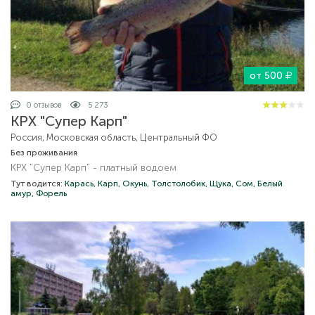
от 500
0 отзывов
5 273
КРХ "Супер Карп"
Россия, Московская область, Центральный ФО
Без проживания
КРХ "Супер Карп" - платный водоем
Тут водится:
Карась,
Карп,
Окунь,
Толстолобик,
Щука,
Сом,
Белый
амур,
Форель