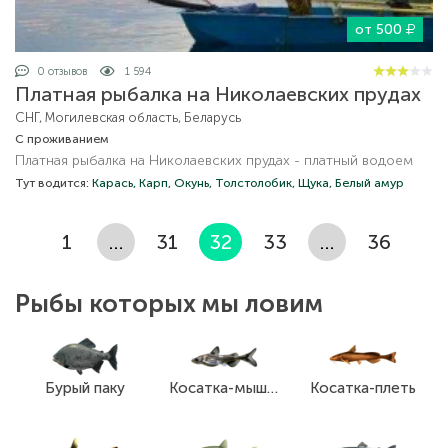
от 500
0 отзывов
1 594
Платная рыбалка на Николаевских прудах
СНГ, Могилевская область, Беларусь
С проживанием
Платная рыбалка на Николаевских прудах - платный водоем
Тут водится:
Карась,
Карп,
Окунь,
Толстолобик,
Щука,
Белый амур
1
…
31
32
33
…
36
Рыбы которых мы ловим
Бурый паку
Косатка-мышь (Косатка-крошка)
Косатка-плеть