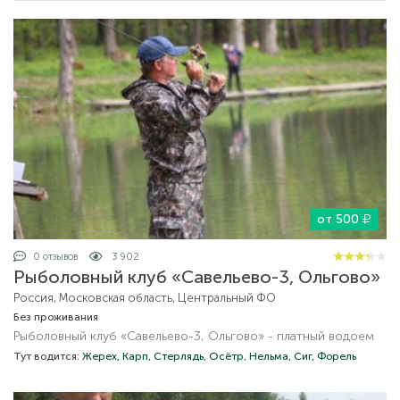
от 500
0 отзывов
3 902
Рыболовный клуб «Савельево-3, Ольгово»
Россия, Московская область, Центральный ФО
Без проживания
Рыболовный клуб «Савельево-3, Ольгово» - платный водоем
Тут водится:
Жерех,
Карп,
Стерлядь,
Осётр,
Нельма,
Сиг,
Форель