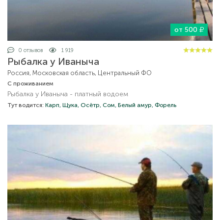
от 500
0 отзывов
1 919
Рыбалка у Иваныча
Россия, Московская область, Центральный ФО
С проживанием
Рыбалка у Иваныча - платный водоем
Тут водится:
Карп,
Щука,
Осётр,
Сом,
Белый амур,
Форель