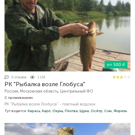
от 500
0 отзывов
1 156
РК "Рыбалка возле Глобуса"
Россия, Московская область, Центральный ФО
С проживанием
РК "Рыбалка возле Глобуса" - платный водоем
Тут водится:
Карась,
Карп,
Окунь,
Плотва,
Щука,
Осётр,
Сом,
Форель