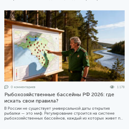
деталях жесткого приказа Минсельхоза №1414 и его
последствиях для туристов и местных жителей.
0 комментариев
1 178
Рыбохозяйственные бассейны РФ 2026: где
искать свои правила?
В России не существует универсальной даты открытия
рыбалки — это миф. Регулирование строится на системе
рыбохозяйственных бассейнов, каждый из которых живет по
своему календарю. Мы подготовили подробный разбор того,
как устроена эта система в 2026 году.