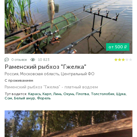
от 500
0 отзывов
10 823
Раменский рыбхоз "Гжелка"
Россия, Московская область, Центральный ФО
С проживанием
Раменский рыбхоз "Гжелка" - платный водоем
Тут водится:
Карась,
Карп,
Линь,
Окунь,
Плотва,
Толстолобик,
Щука,
Сом,
Белый амур,
Форель