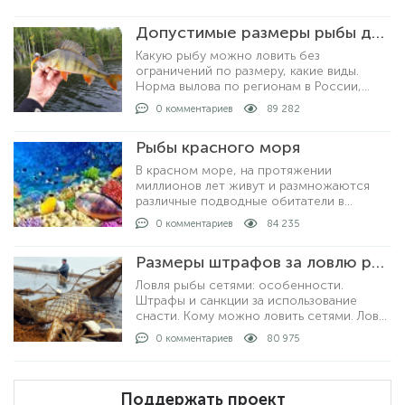
это ловля раколовками. Хотя, ловить
раков можно просто рукам
Допустимые размеры рыбы для вылова по регионам
Какую рыбу можно ловить без
ограничений по размеру, какие виды.
Норма вылова по регионам в России,
допустимые размеры рыбы для
0 комментариев
89 282
любительской рыбалки. За что могут
выписать штрафы и как рыбачить не
Рыбы красного моря
нарушая закон.
В красном море, на протяжении
миллионов лет живут и размножаются
различные подводные обитатели в
большом количестве. На сегодняшний
0 комментариев
84 235
день известно о полутора тысячах видов
рыб, которые описан
Размеры штрафов за ловлю рыбы сетями
Ловля рыбы сетями: особенности.
Штрафы и санкции за использование
снасти. Кому можно ловить сетями. Ловля
рыбы с берега и на лодке: как проходит
0 комментариев
80 975
процедура. Получение лицензии: кто
выдает и какие условия получения.
Поддержать проект