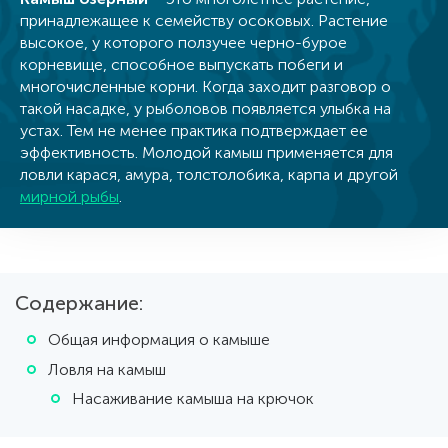
принадлежащее к семейству осоковых. Растение
высокое, у которого ползучее черно-бурое
корневище, способное выпускать побеги и
многочисленные корни. Когда заходит разговор о
такой насадке, у рыболовов появляется улыбка на
устах. Тем не менее практика подтверждает ее
эффективность. Молодой камыш применяется для
ловли карася, амура, толстолобика, карпа и другой
мирной рыбы
.
Содержание:
Общая информация о камыше
Ловля на камыш
Насаживание камыша на крючок