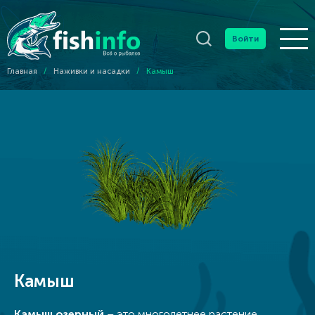
Войти
Главная
/
Наживки и насадки
/
Камыш
Камыш
Камыш озерный
– это многолетнее растение,