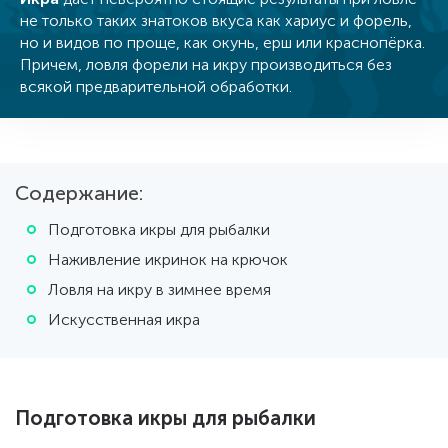
не только таких знатоков вкуса как хариус и форель,
но и видов по проще, как окунь, ерш или краснопёрка.
Причем, ловля форели на икру производиться без
всякой предваритель­ной обработки.
Содержание:
Подготовка икры для рыбалки
Наживление икринок на крючок
Ловля на икру в зимнее время
Искусственная икра
Подготовка икры для рыбалки