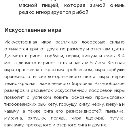
мясной пищей, которая зимой очень
редко игнорируется рыбой.
Искусственная икра
Искусственная икра различных лососевых сильно
отличается друг от друга по размеру и оттенкам цвета.
Диаметр икринок горбуши, нерки, кижуча и симы 3-4
мм., а диаметр икринок кеты и чавычи 5-7 мм. Кетовая
икра оранжевая с красным проблеском; икра горбуши
оранжевого и светло-оранжевого цвета; икра нерки
темно-красная, даже немного бордовая. Разнообразие
размеров и расцветок искусственной лососевой икры
позволит с успехом ловить основных промысловых
тихоокеанских рыб: кету, горбушу, симу, нерку, кижуча и
чавычу, а также сига его разновидностей: пыжьяна,
муксуна, ряпушку, пелядь, чира (щокура), тугуна,
валаамку, проходного и озерного сига и других.