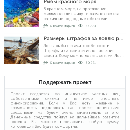
Рыбы красного моря
нарушая закон.
В красном море, на протяжении
миллионов лет живут и размножаются
различные подводные обитатели в
большом количестве. На сегодняшний
0 комментариев
84 224
день известно о полутора тысячах видов
рыб, которые описан
Размеры штрафов за ловлю рыбы сетями
Ловля рыбы сетями: особенности.
Штрафы и санкции за использование
снасти. Кому можно ловить сетями. Ловля
рыбы с берега и на лодке: как проходит
0 комментариев
80 971
процедура. Получение лицензии: кто
выдает и какие условия получения.
Поддержать проект
Проект создается по инициативе частных лиц
собственными силами и не имеет внешнего
финансирования. Если у Вас есть желание и
возможность поддержать наш проект денежными
средствами, мы будем очень признательны за это.
Денежные средства пойдут на дальнейшее развитие
проекта. Вы можете перечислить любую сумму,
которая для Вас будет комфортна.