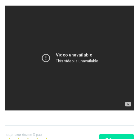
оценили более
3
раз