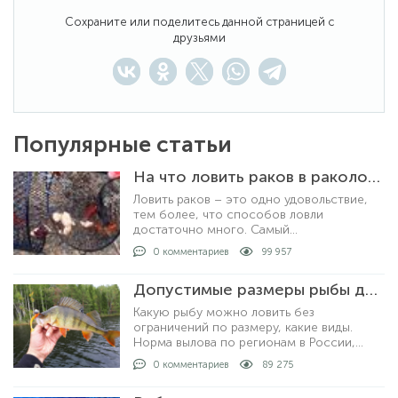
Сохраните или поделитесь данной страницей с
друзьями
Популярные статьи
На что ловить раков в раколовке
Ловить раков – это одно удовольствие,
тем более, что способов ловли
достаточно много. Самый
распространенный и уловистый способ –
0 комментариев
99 957
это ловля раколовками. Хотя, ловить
раков можно просто рукам
Допустимые размеры рыбы для вылова по регионам
Какую рыбу можно ловить без
ограничений по размеру, какие виды.
Норма вылова по регионам в России,
допустимые размеры рыбы для
0 комментариев
89 275
любительской рыбалки. За что могут
выписать штрафы и как рыбачить не