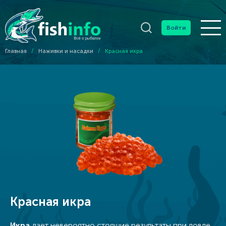
Войти
Главная
/
Наживки и насадки
/
Красная икра
Красная икра
Икра
дает невероятно стоящие результаты при ловле