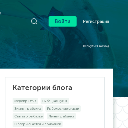
в
Войти
Регистрация
Вернуться назад
Категории блога
Мероприятия
Рыбацкая кухня
Зимняя рыбалка
Рыболовные снасти
Статьи о рыбалке
Летняя рыбалка
Обзоры снастей и приманок