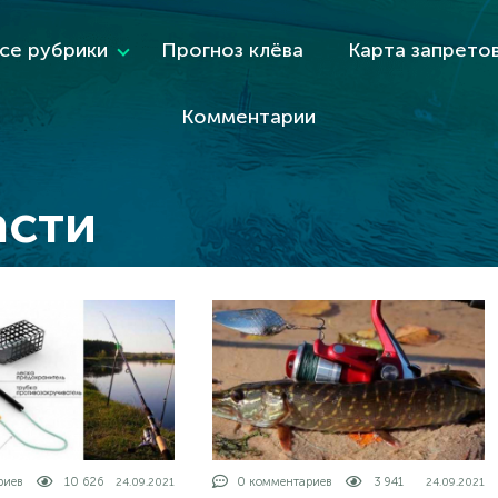
се рубрики
Прогноз клёва
Карта запрето
Комментарии
асти
риев
10 626
0 комментариев
3 941
24.09.2021
24.09.2021