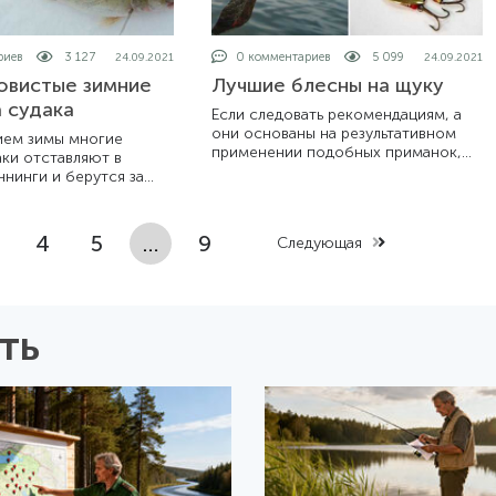
риев
3 127
0 комментариев
5 099
24.09.2021
24.09.2021
овистые зимние
Лучшие блесны на щуку
 судака
Если следовать рекомендациям, а
они основаны на результативном
ием зимы многие
применении подобных приманок,
аки отставляют в
то можно стать настоящим
нинги и берутся за
спиннингистом. Несмотря на то,
ки. Их не сможет
что такие приманки как воблеры и
и крепкий мороз, ни
силиконки
осы. С появлением льда
4
5
…
9
Следующая
ть