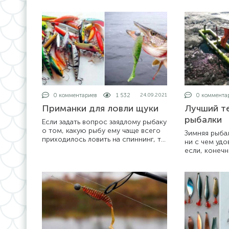
Зачем при ловле карася нужен
период, хотя
поводок
питаться и в
0 комментариев
1 532
0 коммента
24.09.2021
Приманки для ловли щуки
Лучший т
рыбалки
Если задать вопрос заядлому рыбаку
о том, какую рыбу ему чаще всего
Зимняя рыба
приходилось ловить на спиннинг, то
ни с чем удо
большинство наверняка ответит:
если, конечн
«Щуку». И это не удивительно, ведь
серьезно под
именно этот речной хищник
термос игра
поскольку бе