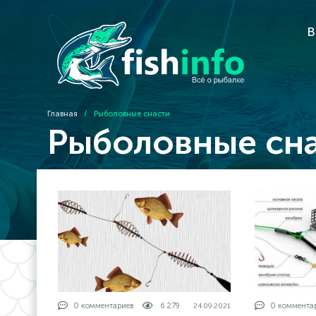
В
Главная
/
Рыболовные снасти
Рыболовные сн
0 комментариев
6 279
0 коммента
24.09.2021