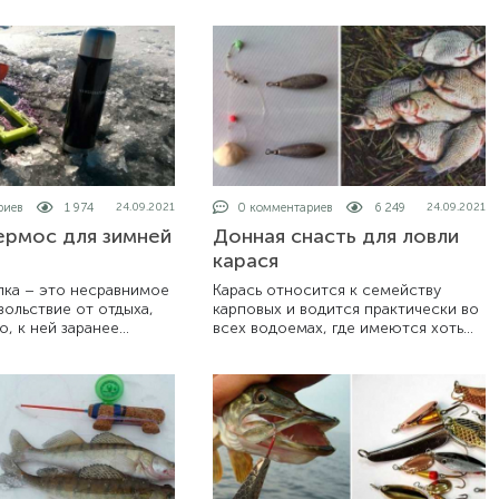
 щука не перестает
снасти. К тому же, окунь является
 глухозимье, но не так
одной из самых распространенных
видов рыб,
риев
1 974
0 комментариев
6 249
24.09.2021
24.09.2021
ермос для зимней
Донная снасть для ловли
карася
лка – это несравнимое
Карась относится к семейству
вольствие от отдыха,
карповых и водится практически во
о, к ней заранее
всех водоемах, где имеются хоть
готовились. И здесь
какие-то для этого условия. Карась
ет наиважнейшую роль,
может обходиться минимальным
з горячего питья з
количеством кислорода, поэтому
его