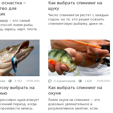
 оснастка –
Как выбрать спиннинг на
тво для
щуку
их
Число спиннингов растет с каждым
годом, но те, кто решил освоить
фидер – это самый
спиннинговую рыбалку, даже не
способ ловли рыбы,
представляют, какой спиннинг
щ, карась, карп, плотва
лучше. Современные
чие от других
производители предлагают
тот способ является
огромное количество конструкций,
динамичным, при
ак забывает
 обо всем, поскольку
постоянно проверять
 наличие корма.
риев
4 353
0 комментариев
1 428
24.09.2021
24.09.2021
есну выбрать на
Как выбрать спиннинг на
нью
окуня
рессивно щука атакует
Ловля окуня на спиннинг – это
сенний период, когда
довольно увлекательное и
произвести запасы
результативное занятие, если
 веществ на зимний
правильно подобраны все элементы