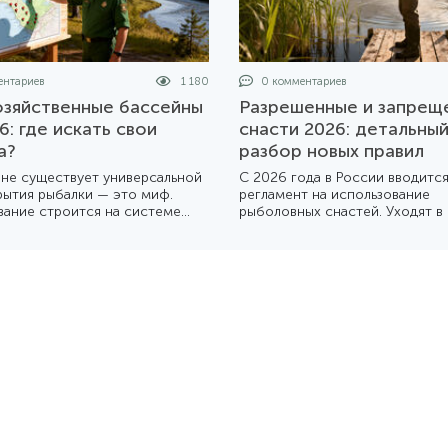
нтариев
1 180
0 комментариев
зяйственные бассейны
Разрешенные и запрещ
6: где искать свои
снасти 2026: детальны
а?
разбор новых правил
 не существует универсальной
С 2026 года в России вводитс
рытия рыбалки — это миф.
регламент на использование
вание строится на системе
рыболовных снастей. Уходят в
йственных бассейнов, каждый
мощные «самодуры» и многок
ых живет по своему календарю.
донки. Мы подготовили подро
товили подробный разбор
обзор того, что теперь можно
 устроена эта система в 2026
собой на берег, а что лучше о
дома.