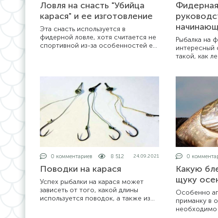
Ловля на снасть "Убийца
Фидерная
карася" и ее изготовление
руководс
начинающ
Эта снасть используется в
фидерной ловле, хотя считается не
Рыбалка на 
спортивной из-за особенностей ее
интересный 
применения. Дело в том, что
такой, как ле
оснастка сконструирована таким
и т.д. В отли
образом, что поклевки не
способов, э
передаются в полной
достаточно 
котором рыб
практически
приходится 
кормушку на
0 комментариев
8 512
0 коммента
24.09.2021
Поводки на карася
Какую бл
щуку осе
Успех рыбалки на карася может
зависеть от того, какой длины
Особенно аг
используется поводок, а также из
приманку в о
какого материала он изготовлен. А
необходимо 
самое главное, зачем он нужен.
питательных