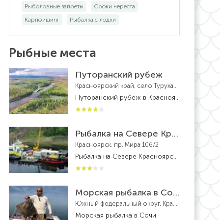
Рыболовные запреты
Сроки нереста
Карпфишинг
Рыбалка с лодки
Рыбные места
Путоранский рубеж
Красноярский край, село Туруханск
Путоранский рубеж в Красноярском крае - рыболовная база
Рыбалка на Севере Красноярского края
Красноярск. пр. Мира 106/2
Рыбалка на Севере Красноярского края - рыболовный тур
Морская рыбалка в Сочи
Южный федеральный округ, Краснодарский край, федеральная территория Сириус, посёлок городского типа Сириус
Морская рыбалка в Сочи