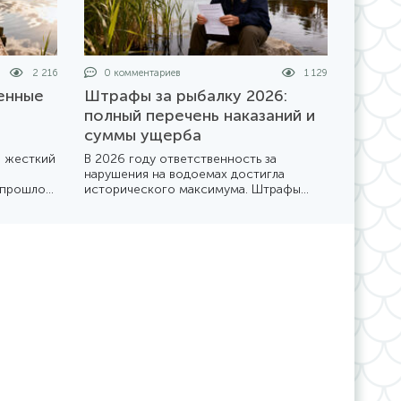
2 216
0 комментариев
1 129
енные
Штрафы за рыбалку 2026:
й
полный перечень наказаний и
суммы ущерба
я жесткий
В 2026 году ответственность за
нарушения на водоемах достигла
 прошлое
исторического максимума. Штрафы
рючковые
удвоились, а контроль со стороны
бный
рыбоохраны и полиции стал
 брать с
повсеместным. Разбираемся, во
ставить
сколько может обойтись «безобидное»
нарушение правил.