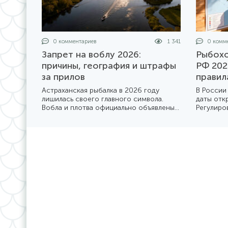
0 комментариев
1 341
0 комме
Запрет на воблу 2026:
Рыбохо
причины, география и штрафы
РФ 202
за прилов
правил
Астраханская рыбалка в 2026 году
В России
лишилась своего главного символа.
даты отк
Вобла и плотва официально объявлены
Регулиро
«неприкосновенными» до конца года.
рыбохозя
Мы разбираемся в деталях жесткого
из котор
приказа Минсельхоза №1414 и его
Мы подго
последствиях для туристов и местных
того, как
жителей.
году.