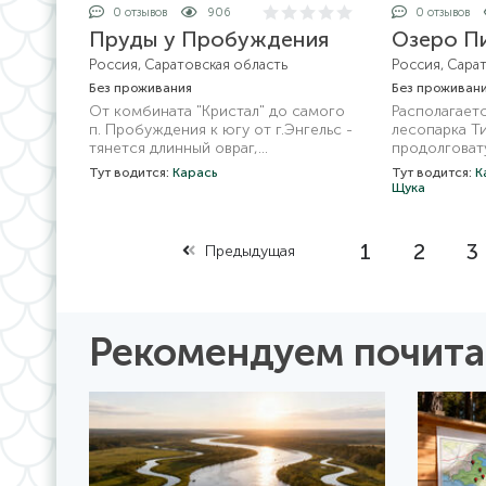
0 отзывов
906
0 отзывов
Пруды у Пробуждения
Озеро П
Россия, Саратовская область
Россия, Сара
Без проживания
Без проживан
От комбината "Кристал" до самого
Располагаетс
п. Пробуждения к югу от г.Энгельс -
лесопарка Ти
тянется длинный овраг,
продолговат
заполненный водой
Тут водится:
Карась
Тут водится:
К
Щука
1
2
3
Предыдущая
Рекомендуем почита