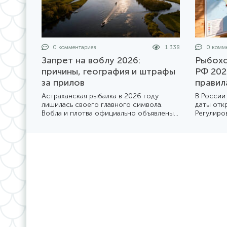
0 комментариев
1 338
0 комме
Запрет на воблу 2026:
Рыбохо
причины, география и штрафы
РФ 202
за прилов
правил
Астраханская рыбалка в 2026 году
В России
лишилась своего главного символа.
даты отк
Вобла и плотва официально объявлены
Регулиро
«неприкосновенными» до конца года.
рыбохозя
Мы разбираемся в деталях жесткого
из котор
приказа Минсельхоза №1414 и его
Мы подго
последствиях для туристов и местных
того, как
жителей.
году.