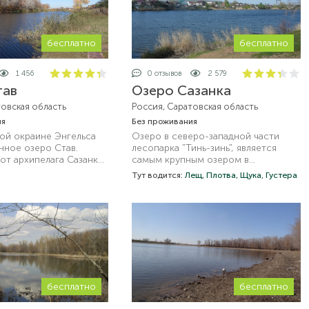
бесплатно
бесплатно
1 456
0 отзывов
2 579
тав
Озеро Сазанка
товская область
Россия, Саратовская область
ия
Без проживания
ной окраине Энгельса
Озеро в северо-западной части
нное озеро Став.
лесопарка "Тинь-зинь", является
от архипелага Сазанка
самым крупным озером в
баз, до самого озера
лесопарке.
Тут водится:
Лещ,
Плотва,
Щука,
Густера
бесплатно
бесплатно