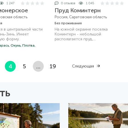
1 247
0 отзывов
1 045
ионерское
Пруд Коминтерн
товская область
Россия, Саратовская область
ия
Без проживания
я в центральной части
На южной окраине поселка
нь-Зинь. Имеет
Коминтерн - небольшой
ую форму.
располагается пруд,
водохранилище.
арась,
Окунь,
Плотва,
4
5
…
19
Следующая
ть