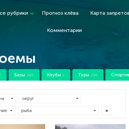
се рубрики
Прогноз клёва
Карта запрето
Комментарии
доемы
Базы
Клубы
Туры
Спорти
7
963
1
295