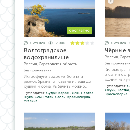
бесплатно
0 отзывов
2 080
0 отзывов
Волгоградское
Чёрные 
водохранилище
Россия, Сара
Без проживан
Россия, Саратовская область
Километры п
Без проживания
и сотни остр
Ихтиофауна водоёма богата и
одним из лу
разнообразна: от сазана и леща до
плане рыбалк
судака и сома. Рыбачить можно
Тут водится:
С
Окунь,
Плотва
практически круглый год и любыми
Тут водится:
Судак,
Карась,
Лещ,
Плотва,
Краснопёрка
снастями, разумеется, в рамках
Щука,
Сом,
Ротан,
Сазан,
Краснопёрка,
правил
Уклейка