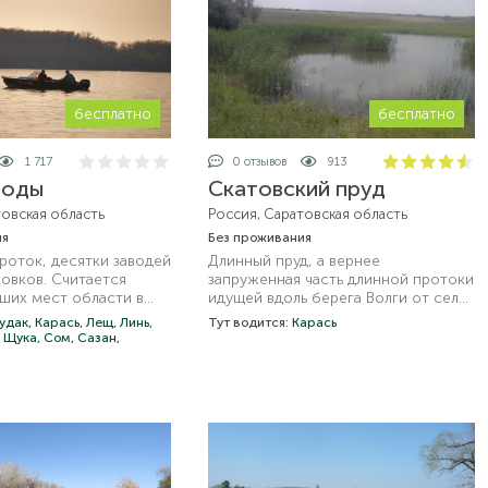
бесплатно
бесплатно
1 717
0 отзывов
913
воды
Скатовский пруд
товская область
Россия, Саратовская область
ия
Без проживания
роток, десятки заводей
Длинный пруд, а вернее
овков. Считается
запруженная часть длинной протоки
чших мест области в
идущей вдоль берега Волги от села
и.
Привольное вдоль трассы на
удак,
Карась,
Лещ,
Линь,
Тут водится:
Карась
Ровное.
,
Щука,
Сом,
Сазан,