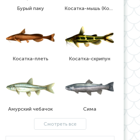
Бурый паку
Косатка-мышь (Косатка-крошка)
Косатка-плеть
Косатка-скрипун
Амурский чебачок
Сима
Смотреть все