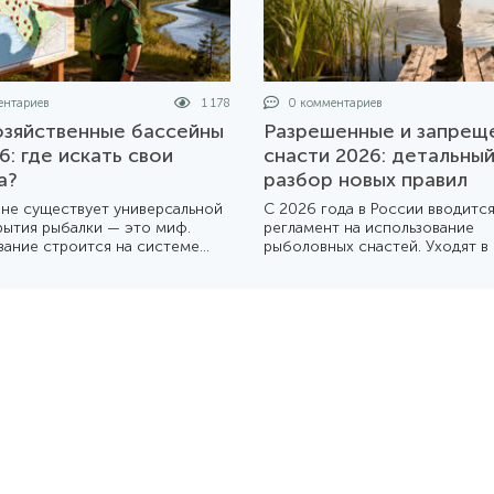
нтариев
1 178
0 комментариев
зяйственные бассейны
Разрешенные и запрещ
6: где искать свои
снасти 2026: детальны
а?
разбор новых правил
 не существует универсальной
С 2026 года в России вводитс
рытия рыбалки — это миф.
регламент на использование
вание строится на системе
рыболовных снастей. Уходят в
йственных бассейнов, каждый
мощные «самодуры» и многок
ых живет по своему календарю.
донки. Мы подготовили подро
товили подробный разбор
обзор того, что теперь можно
 устроена эта система в 2026
собой на берег, а что лучше о
дома.