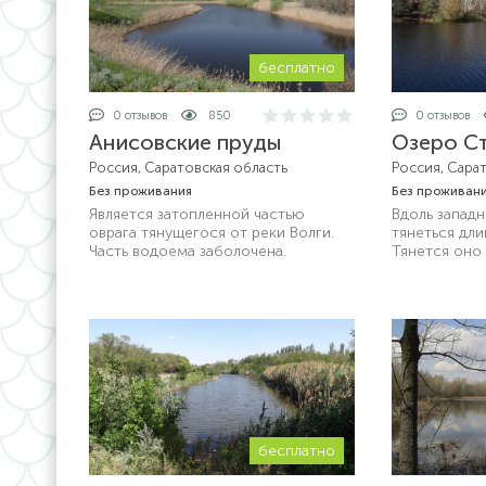
бесплатно
0 отзывов
850
0 отзывов
Анисовские пруды
Озеро С
Россия, Саратовская область
Россия, Сара
Без проживания
Без проживан
Является затопленной частью
Вдоль запад
оврага тянущегося от реки Волги.
тянеться дли
Часть водоема заболочена.
Тянется оно 
в районе тур
Банного.
бесплатно