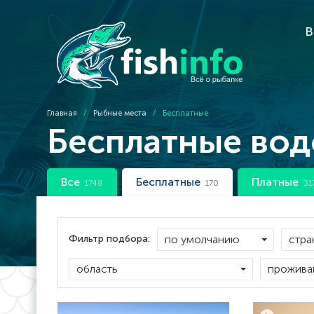
В
Главная
/
Рыбные места
/
Бесплатные
Бесплатные во
Все
Бесплатные
Платные
1748
170
31
Фильтр подбора: