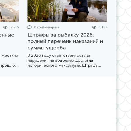
2 215
0 комментариев
1 127
енные
Штрафы за рыбалку 2026:
й
полный перечень наказаний и
суммы ущерба
я жесткий
В 2026 году ответственность за
нарушения на водоемах достигла
 прошлое
исторического максимума. Штрафы
рючковые
удвоились, а контроль со стороны
бный
рыбоохраны и полиции стал
 брать с
повсеместным. Разбираемся, во
ставить
сколько может обойтись «безобидное»
нарушение правил.