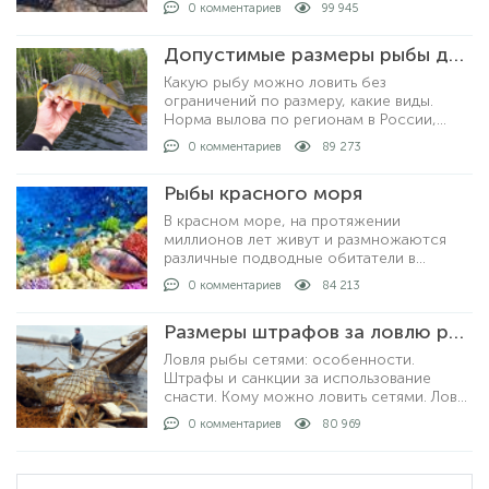
0 комментариев
99 945
это ловля раколовками. Хотя, ловить
раков можно просто рукам
Допустимые размеры рыбы для вылова по регионам
Какую рыбу можно ловить без
ограничений по размеру, какие виды.
Норма вылова по регионам в России,
допустимые размеры рыбы для
0 комментариев
89 273
любительской рыбалки. За что могут
выписать штрафы и как рыбачить не
Рыбы красного моря
нарушая закон.
В красном море, на протяжении
миллионов лет живут и размножаются
различные подводные обитатели в
большом количестве. На сегодняшний
0 комментариев
84 213
день известно о полутора тысячах видов
рыб, которые описан
Размеры штрафов за ловлю рыбы сетями
Ловля рыбы сетями: особенности.
Штрафы и санкции за использование
снасти. Кому можно ловить сетями. Ловля
рыбы с берега и на лодке: как проходит
0 комментариев
80 969
процедура. Получение лицензии: кто
выдает и какие условия получения.