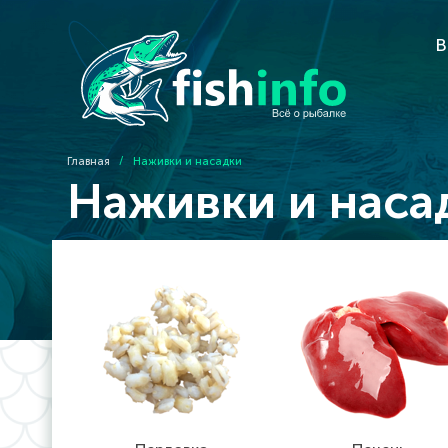
В
Главная
/
Наживки и насадки
Наживки и наса