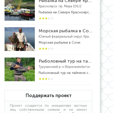
Рыбалка на Севере Красноярского края
Красноярск. пр. Мира 106/2
Рыбалка на Севере Красноярского края - рыболовный тур
Морская рыбалка в Сочи
Южный федеральный округ, Краснодарский край, федеральная территория Сириус, посёлок городского типа Сириус
Морская рыбалка в Сочи
Рыболовный тур на тайменя с вертолетной заброской на реке Бахта
Туруханский р-н Верхнеимбатск
Рыболовный тур на тайменя с вертолетной заброской на реке Бахта - рыболовный тур
Поддержать проект
Проект создается по инициативе частных
лиц собственными силами и не имеет