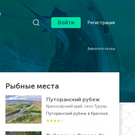
в
Войти
Регистрация
Вернуться назад
Рыбные места
Путоранский рубеж
Красноярский край, село Туруханск
Путоранский рубеж в Красноярском крае - рыболовная база