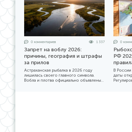
0 комментариев
1 337
0 комме
Запрет на воблу 2026:
Рыбохо
причины, география и штрафы
РФ 202
за прилов
правил
Астраханская рыбалка в 2026 году
В России
лишилась своего главного символа.
даты отк
Вобла и плотва официально объявлены
Регулиро
«неприкосновенными» до конца года.
рыбохозя
Мы разбираемся в деталях жесткого
из котор
приказа Минсельхоза №1414 и его
Мы подго
последствиях для туристов и местных
того, как
жителей.
году.