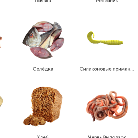
Пиявка
Репейник
Селёдка
Силиконовые приманки
Хлеб
Червь Выползок