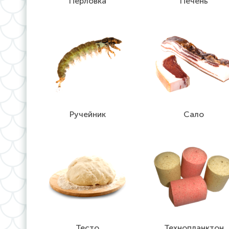
Перловка
Печень
Ручейник
Сало
Тесто
Технопланктон