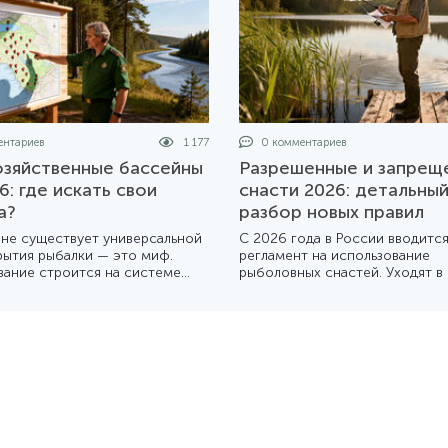
нтариев
1 177
0 комментариев
зяйственные бассейны
Разрешенные и запрещ
6: где искать свои
снасти 2026: детальны
а?
разбор новых правил
 не существует универсальной
С 2026 года в России вводитс
рытия рыбалки — это миф.
регламент на использование
вание строится на системе
рыболовных снастей. Уходят в
йственных бассейнов, каждый
мощные «самодуры» и многок
ых живет по своему календарю.
донки. Мы подготовили подро
товили подробный разбор
обзор того, что теперь можно
 устроена эта система в 2026
собой на берег, а что лучше о
дома.