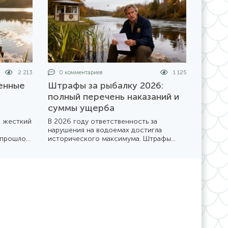
2 213
0 комментариев
1 125
енные
Штрафы за рыбалку 2026:
й
полный перечень наказаний и
суммы ущерба
я жесткий
В 2026 году ответственность за
нарушения на водоемах достигла
 прошлое
исторического максимума. Штрафы
рючковые
удвоились, а контроль со стороны
бный
рыбоохраны и полиции стал
 брать с
повсеместным. Разбираемся, во
ставить
сколько может обойтись «безобидное»
нарушение правил.