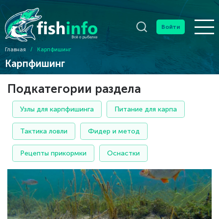
Войти
Главная
/
Карпфишинг
Карпфишинг
Подкатегории раздела
Узлы для карпфишинга
Питание для карпа
Тактика ловли
Фидер и метод
Рецепты прикормки
Оснастки