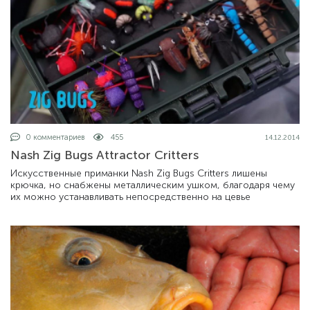
0 комментариев
455
14.12.2014
Nash Zig Bugs Attractor Critters
Искусственные приманки Nash Zig Bugs Critters лишены
крючка, но снабжены металлическим ушком, благодаря чему
их можно устанавливать непосредственно на цевье