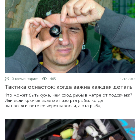
0 комментариев
465
17.12.2014
Тактика оснасток: когда важна каждая деталь
Что может быть хуже, чем сход рыбы в метре от подсачека?
Или если крючок вылетает изо рта рыбы, когда
вы протягиваете ее через заросли, а эта рыба,