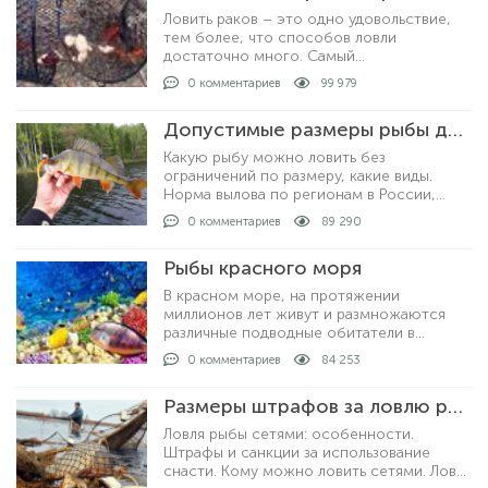
Ловить раков – это одно удовольствие,
тем более, что способов ловли
достаточно много. Самый
распространенный и уловистый способ –
0 комментариев
99 979
это ловля раколовками. Хотя, ловить
раков можно просто рукам
Допустимые размеры рыбы для вылова по регионам
Какую рыбу можно ловить без
ограничений по размеру, какие виды.
Норма вылова по регионам в России,
допустимые размеры рыбы для
0 комментариев
89 290
любительской рыбалки. За что могут
выписать штрафы и как рыбачить не
Рыбы красного моря
нарушая закон.
В красном море, на протяжении
миллионов лет живут и размножаются
различные подводные обитатели в
большом количестве. На сегодняшний
0 комментариев
84 253
день известно о полутора тысячах видов
рыб, которые описан
Размеры штрафов за ловлю рыбы сетями
Ловля рыбы сетями: особенности.
Штрафы и санкции за использование
снасти. Кому можно ловить сетями. Ловля