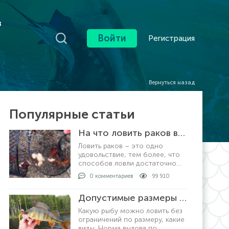
в
Войти
Регистрация
Вернуться назад
Популярные статьи
На что ловить раков в раколовке
Ловить раков – это одно
удовольствие, тем более, что
способов ловли достаточно
много. Самый
0 комментариев
99 910
распространенный и уловистый
способ – это ловля
Допустимые размеры рыбы для вылова по регионам
раколовками. Хотя, ловить
раков можно просто рукам
Какую рыбу можно ловить без
ограничений по размеру, какие
виды. Норма вылова по