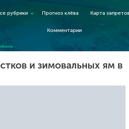
се рубрики
Прогноз клёва
Карта запрето
Комментарии
 области
стков и зимовальных ям в