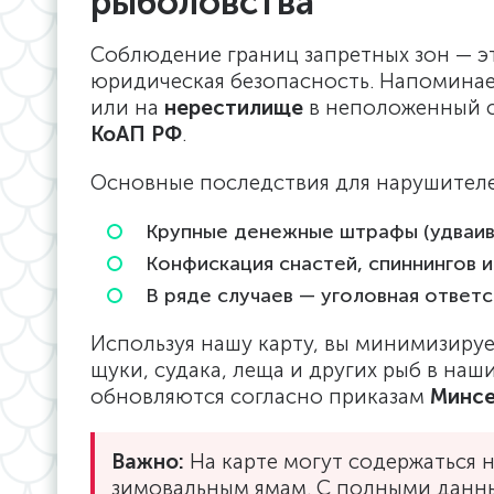
рыболовства
Соблюдение границ запретных зон — эт
юридическая безопасность. Напоминае
или на
нерестилище
в неположенный с
КоАП РФ
.
Основные последствия для нарушител
Крупные денежные штрафы (удваив
Конфискация снастей, спиннингов и
В ряде случаев — уголовная ответс
Используя нашу карту, вы минимизиру
щуки, судака, леща и других рыб в наши
обновляются согласно приказам
Минсе
Важно:
На карте могут содержаться 
зимовальным ямам. С полными данны