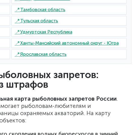
📍
Тамбовская область
📍
Тульская область
📍
Удмуртская Республика
📍
Ханты-Мансийский автономный округ - Югра
📍
Ярославская область
ыболовных запретов:
ез штрафов
ьная карта рыболовных запретов России
.
омогает рыболовам-любителям и
аницы охраняемых акваторий. На карту
объектов:
го скопления водных биоресурсов в зимний