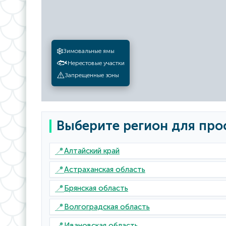
❄️
Зимовальные ямы
🐟
Нерестовые участки
⚠️
Запрещенные зоны
Выберите регион для про
📍
Алтайский край
📍
Астраханская область
📍
Брянская область
📍
Волгоградская область
📍
Ивановская область