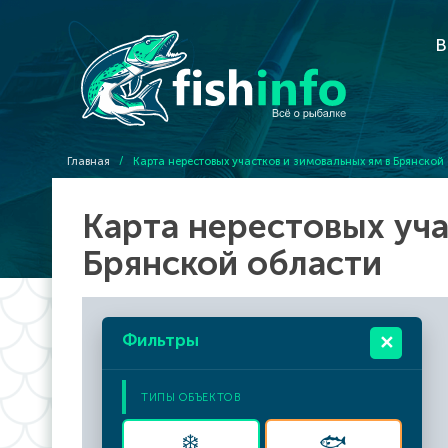
В
Главная
/
Карта нерестовых участков и зимовальных ям в Брянской
Карта нерестовых уча
Брянской области
Фильтры
✕
ТИПЫ ОБЪЕКТОВ
❄️
🐟