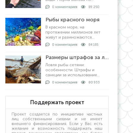
регионам в России,
0 комментариев
89 250
допустимые размеры рыбы для
любительской рыбалки. За что
Рыбы красного моря
могут выписать штрафы и как
рыбачить не нарушая закон.
В красном море, на
протяжении миллионов лет
живут и размножаются
различные подводные
0 комментариев
84 165
обитатели в большом
количестве. На сегодняшний
Размеры штрафов за ловлю рыбы сетями
день известно о полутора
тысячах видов рыб, которые
Ловля рыбы сетями:
описан
особенности. Штрафы и
санкции за использование
снасти. Кому можно ловить
0 комментариев
80 933
сетями. Ловля рыбы с берега и
на лодке: как проходит
процедура. Получение
лицензии: кто выдает и какие
Поддержать проект
условия получения.
Проект создается по инициативе частных
лиц собственными силами и не имеет
внешнего финансирования. Если у Вас есть
желание и возможность поддержать наш