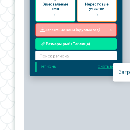
Зимовальные
Нерестовые
ямы
участки
0
0
⚠️
Запретные зоны (Круглый год)
1
📏 Размеры рыб (Таблица)
РЕГИОНЫ
СНЯТЬ ВСЕ
Загр