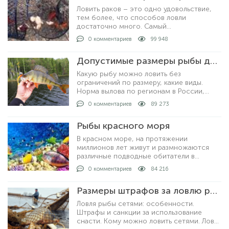
Ловить раков – это одно удовольствие,
тем более, что способов ловли
достаточно много. Самый
распространенный и уловистый способ –
0 комментариев
99 948
это ловля раколовками. Хотя, ловить
раков можно просто рукам
Допустимые размеры рыбы для вылова по регионам
Какую рыбу можно ловить без
ограничений по размеру, какие виды.
Норма вылова по регионам в России,
допустимые размеры рыбы для
0 комментариев
89 273
любительской рыбалки. За что могут
выписать штрафы и как рыбачить не
Рыбы красного моря
нарушая закон.
В красном море, на протяжении
миллионов лет живут и размножаются
различные подводные обитатели в
большом количестве. На сегодняшний
0 комментариев
84 216
день известно о полутора тысячах видов
рыб, которые описан
Размеры штрафов за ловлю рыбы сетями
Ловля рыбы сетями: особенности.
Штрафы и санкции за использование
снасти. Кому можно ловить сетями. Ловля