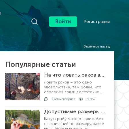
в
Войти
Регистрация
Вернуться назад
Популярные статьи
На что ловить раков в раколовке
Ловить раков – это одно
удовольствие, тем более, что
способов ловли достаточно
много. Самый
0 комментариев
99 957
распространенный и уловистый
способ – это ловля
Допустимые размеры рыбы для вылова по регионам
раколовками. Хотя, ловить
раков можно просто рукам
Какую рыбу можно ловить без
ограничений по размеру, какие
виды. Норма вылова по