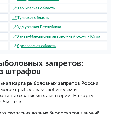
📍
Тамбовская область
📍
Тульская область
📍
Удмуртская Республика
📍
Ханты-Мансийский автономный округ - Югра
📍
Ярославская область
ыболовных запретов:
ез штрафов
ьная карта рыболовных запретов России
.
омогает рыболовам-любителям и
аницы охраняемых акваторий. На карту
объектов:
го скопления водных биоресурсов в зимний