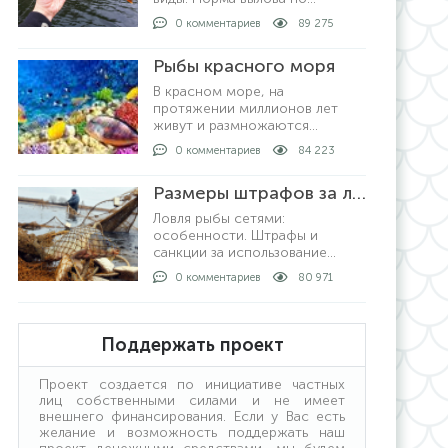
регионам в России,
0 комментариев
89 275
допустимые размеры рыбы для
любительской рыбалки. За что
Рыбы красного моря
могут выписать штрафы и как
рыбачить не нарушая закон.
В красном море, на
протяжении миллионов лет
живут и размножаются
различные подводные
0 комментариев
84 223
обитатели в большом
количестве. На сегодняшний
Размеры штрафов за ловлю рыбы сетями
день известно о полутора
тысячах видов рыб, которые
Ловля рыбы сетями:
описан
особенности. Штрафы и
санкции за использование
снасти. Кому можно ловить
0 комментариев
80 971
сетями. Ловля рыбы с берега и
на лодке: как проходит
процедура. Получение
лицензии: кто выдает и какие
Поддержать проект
условия получения.
Проект создается по инициативе частных
лиц собственными силами и не имеет
внешнего финансирования. Если у Вас есть
желание и возможность поддержать наш