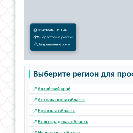
❄️
Зимовальные ямы
🐟
Нерестовые участки
⚠️
Запрещенные зоны
Выберите регион для про
📍
Алтайский край
📍
Астраханская область
📍
Брянская область
📍
Волгоградская область
📍
Ивановская область