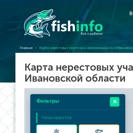
В
Главная
/
Карта нерестовых участков и зимовальных ям в Ивановск
Карта нерестовых уча
Ивановской области
Фильтры
✕
ТИПЫ ОБЪЕКТОВ
❄️
🐟