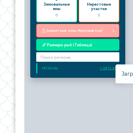
Зимовальные
Нерестовые
ямы
участки
0
0
⚠️
Запретные зоны (Круглый год)
1
📏 Размеры рыб (Таблица)
РЕГИОНЫ
СНЯТЬ ВСЕ
Загр