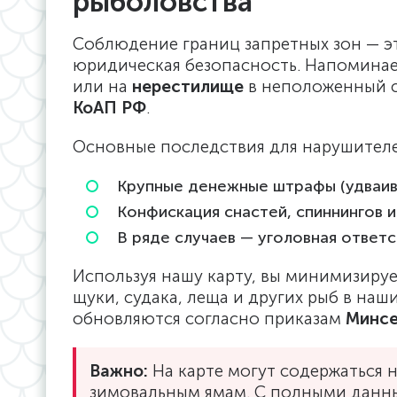
рыболовства
Соблюдение границ запретных зон — эт
юридическая безопасность. Напоминае
или на
нерестилище
в неположенный с
КоАП РФ
.
Основные последствия для нарушител
Крупные денежные штрафы (удваив
Конфискация снастей, спиннингов и
В ряде случаев — уголовная ответс
Используя нашу карту, вы минимизиру
щуки, судака, леща и других рыб в наши
обновляются согласно приказам
Минсе
Важно:
На карте могут содержаться 
зимовальным ямам. С полными данны