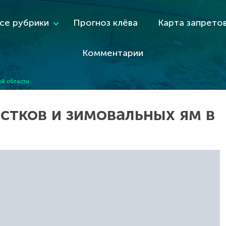
се рубрики
Прогноз клёва
Карта запрето
Комментарии
ой области
стков и зимовальных ям в