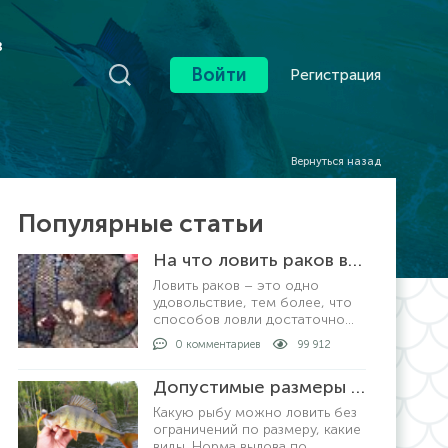
в
Войти
Регистрация
Вернуться назад
Популярные статьи
На что ловить раков в раколовке
Ловить раков – это одно
удовольствие, тем более, что
способов ловли достаточно
много. Самый
0 комментариев
99 912
распространенный и уловистый
способ – это ловля
Допустимые размеры рыбы для вылова по регионам
раколовками. Хотя, ловить
раков можно просто рукам
Какую рыбу можно ловить без
ограничений по размеру, какие
виды. Норма вылова по