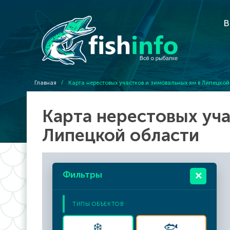
В
Главная
/
Карта нерестовых участков и зимовальных ям в Липецкой
Карта нерестовых уча
Липецкой области
Фильтры
✕
ТИПЫ ОБЪЕКТОВ
❄️
🐟