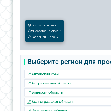
❄️
Зимовальные ямы
🐟
Нерестовые участки
⚠️
Запрещенные зоны
Выберите регион для про
📍
Алтайский край
📍
Астраханская область
📍
Брянская область
📍
Волгоградская область
📍
Ивановская область