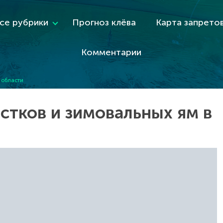
се рубрики
Прогноз клёва
Карта запрето
Комментарии
 области
стков и зимовальных ям в