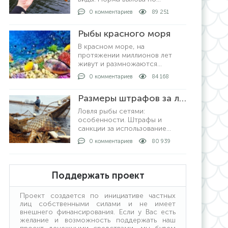
регионам в России,
0 комментариев
89 251
допустимые размеры рыбы для
любительской рыбалки. За что
Рыбы красного моря
могут выписать штрафы и как
рыбачить не нарушая закон.
В красном море, на
протяжении миллионов лет
живут и размножаются
различные подводные
0 комментариев
84 168
обитатели в большом
количестве. На сегодняшний
Размеры штрафов за ловлю рыбы сетями
день известно о полутора
тысячах видов рыб, которые
Ловля рыбы сетями:
описан
особенности. Штрафы и
санкции за использование
снасти. Кому можно ловить
0 комментариев
80 939
сетями. Ловля рыбы с берега и
на лодке: как проходит
процедура. Получение
лицензии: кто выдает и какие
Поддержать проект
условия получения.
Проект создается по инициативе частных
лиц собственными силами и не имеет
внешнего финансирования. Если у Вас есть
желание и возможность поддержать наш