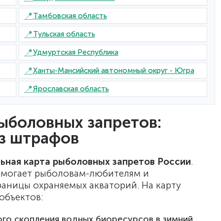
📍
Тамбовская область
📍
Тульская область
📍
Удмуртская Республика
📍
Ханты-Мансийский автономный округ - Югра
📍
Ярославская область
ыболовных запретов:
ез штрафов
ьная карта рыболовных запретов России
.
омогает рыболовам-любителям и
аницы охраняемых акваторий. На карту
объектов:
го скопления водных биоресурсов в зимний