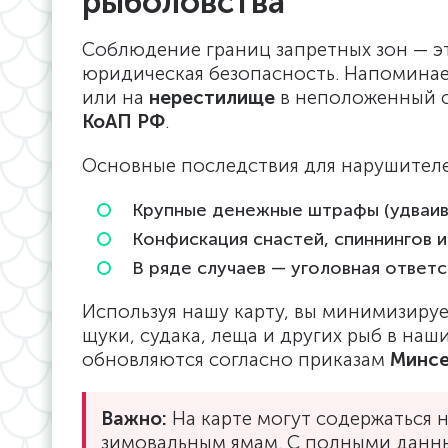
рыболовства
Соблюдение границ запретных зон — эт
юридическая безопасность. Напоминае
или на
нерестилище
в неположенный с
КоАП РФ
.
Основные последствия для нарушител
Крупные денежные штрафы (удваив
Конфискация снастей, спиннингов и
В ряде случаев — уголовная ответс
Используя нашу карту, вы минимизиру
щуки, судака, леща и других рыб в наши
обновляются согласно приказам
Минсе
Важно:
На карте могут содержаться 
зимовальным ямам. С полными данны