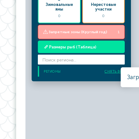
Зимовальные
Нерестовые
ямы
участки
0
0
⚠️
Запретные зоны (Круглый год)
1
📏 Размеры рыб (Таблица)
РЕГИОНЫ
СНЯТЬ ВСЕ
Загр