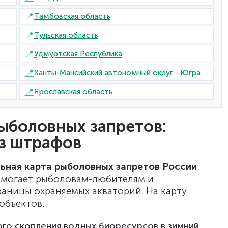
📍
Тамбовская область
📍
Тульская область
📍
Удмуртская Республика
📍
Ханты-Мансийский автономный округ - Югра
📍
Ярославская область
ыболовных запретов:
ез штрафов
ьная карта рыболовных запретов России
.
омогает рыболовам-любителям и
аницы охраняемых акваторий. На карту
объектов:
го скопления водных биоресурсов в зимний