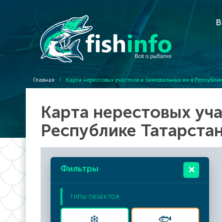
В
Главная
/
Карта нерестовых участков и зимовальных ям в Республи
Карта нерестовых уча
Республике Татарста
Фильтры
✕
ТИПЫ ОБЪЕКТОВ
❄️
🐟