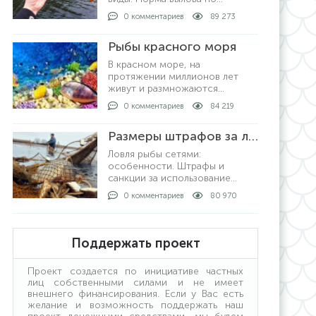
регионам в России,
0 комментариев
89 273
допустимые размеры рыбы для
любительской рыбалки. За что
Рыбы красного моря
могут выписать штрафы и как
рыбачить не нарушая закон.
В красном море, на
протяжении миллионов лет
живут и размножаются
различные подводные
0 комментариев
84 219
обитатели в большом
количестве. На сегодняшний
Размеры штрафов за ловлю рыбы сетями
день известно о полутора
тысячах видов рыб, которые
Ловля рыбы сетями:
описан
особенности. Штрафы и
санкции за использование
снасти. Кому можно ловить
0 комментариев
80 970
сетями. Ловля рыбы с берега и
на лодке: как проходит
процедура. Получение
лицензии: кто выдает и какие
Поддержать проект
условия получения.
Проект создается по инициативе частных
лиц собственными силами и не имеет
внешнего финансирования. Если у Вас есть
желание и возможность поддержать наш