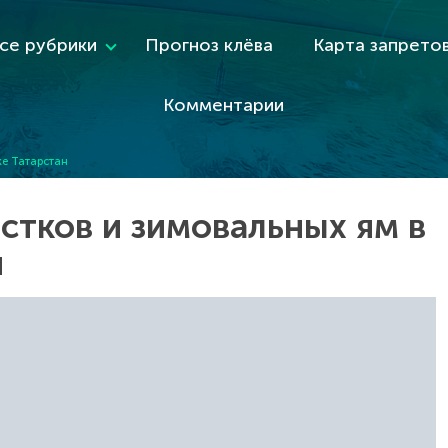
се рубрики
Прогноз клёва
Карта запрето
Комментарии
ке Татарстан
стков и зимовальных ям в
н