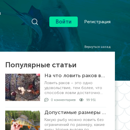
в
Войти
Регистрация
Вернуться назад
Популярные статьи
На что ловить раков в раколовке
Ловить раков – это одно
удовольствие, тем более, что
способов ловли достаточно
много. Самый
0 комментариев
99 951
распространенный и уловистый
способ – это ловля
Допустимые размеры рыбы для вылова по регионам
раколовками. Хотя, ловить
раков можно просто рукам
Какую рыбу можно ловить без
ограничений по размеру, какие
виды. Норма вылова по