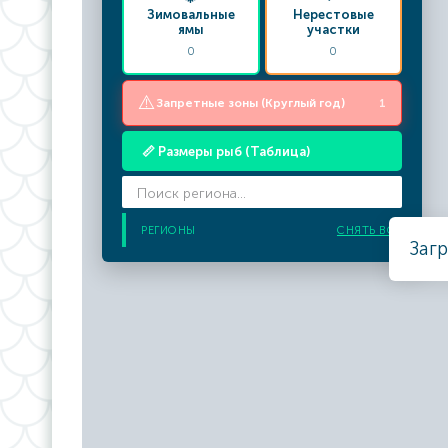
Зимовальные
Нерестовые
ямы
участки
0
0
⚠️
Запретные зоны (Круглый год)
1
📏 Размеры рыб (Таблица)
РЕГИОНЫ
СНЯТЬ ВСЕ
Загр