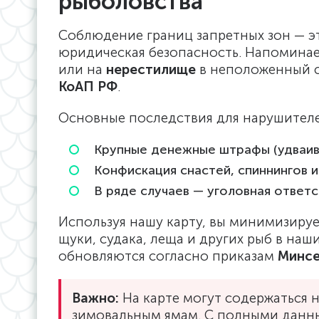
рыболовства
Соблюдение границ запретных зон — эт
юридическая безопасность. Напоминае
или на
нерестилище
в неположенный с
КоАП РФ
.
Основные последствия для нарушител
Крупные денежные штрафы (удваив
Конфискация снастей, спиннингов и
В ряде случаев — уголовная ответс
Используя нашу карту, вы минимизиру
щуки, судака, леща и других рыб в наши
обновляются согласно приказам
Минсе
Важно:
На карте могут содержаться 
зимовальным ямам. С полными данны