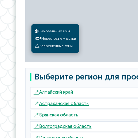
❄️
Зимовальные ямы
🐟
Нерестовые участки
⚠️
Запрещенные зоны
Выберите регион для про
📍
Алтайский край
📍
Астраханская область
📍
Брянская область
📍
Волгоградская область
📍
Ивановская область