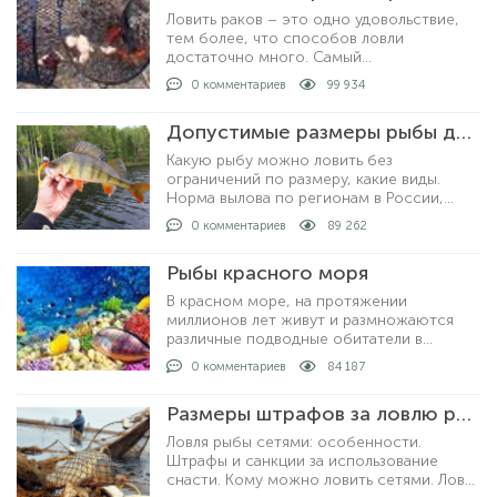
Ловить раков – это одно удовольствие,
тем более, что способов ловли
достаточно много. Самый
распространенный и уловистый способ –
0 комментариев
99 934
это ловля раколовками. Хотя, ловить
раков можно просто рукам
Допустимые размеры рыбы для вылова по регионам
Какую рыбу можно ловить без
ограничений по размеру, какие виды.
Норма вылова по регионам в России,
допустимые размеры рыбы для
0 комментариев
89 262
любительской рыбалки. За что могут
выписать штрафы и как рыбачить не
Рыбы красного моря
нарушая закон.
В красном море, на протяжении
миллионов лет живут и размножаются
различные подводные обитатели в
большом количестве. На сегодняшний
0 комментариев
84 187
день известно о полутора тысячах видов
рыб, которые описан
Размеры штрафов за ловлю рыбы сетями
Ловля рыбы сетями: особенности.
Штрафы и санкции за использование
снасти. Кому можно ловить сетями. Ловля